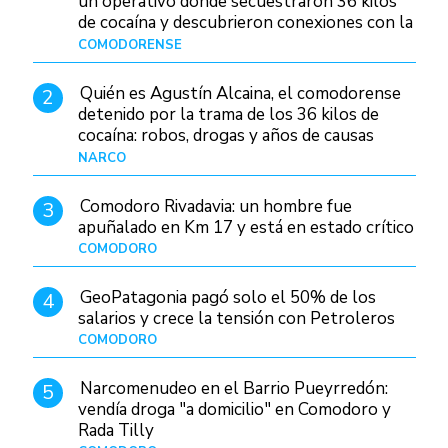
un operativo donde secuestraron 36 kilos
de cocaína y descubrieron conexiones con la
Patagonia
COMODORENSE
Hace 2 días
Quién es Agustín Alcaina, el comodorense
2
detenido por la trama de los 36 kilos de
cocaína: robos, drogas y años de causas
judiciales
NARCO
Hace 2 días
Comodoro Rivadavia: un hombre fue
3
apuñalado en Km 17 y está en estado crítico
COMODORO
Hace 17 horas
GeoPatagonia pagó solo el 50% de los
4
salarios y crece la tensión con Petroleros
COMODORO
Hace 2 días
Narcomenudeo en el Barrio Pueyrredón:
5
vendía droga "a domicilio" en Comodoro y
Rada Tilly