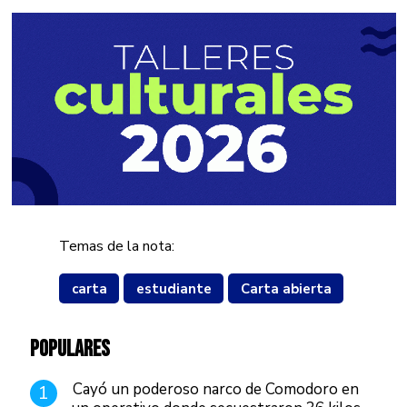
Temas de la nota:
carta
estudiante
Carta abierta
POPULARES
Cayó un poderoso narco de Comodoro en
1