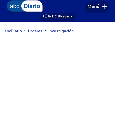
Menú
9.1°
C. Rivadavia
abcDiario
Locales
investigación