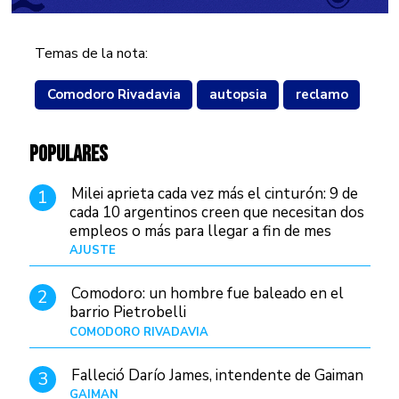
Temas de la nota:
Comodoro Rivadavia
autopsia
reclamo
POPULARES
Milei aprieta cada vez más el cinturón: 9 de
1
cada 10 argentinos creen que necesitan dos
empleos o más para llegar a fin de mes
AJUSTE
Hace 4 días
Comodoro: un hombre fue baleado en el
2
barrio Pietrobelli
COMODORO RIVADAVIA
Hace 4 horas
Falleció Darío James, intendente de Gaiman
3
GAIMAN
Hace 6 horas