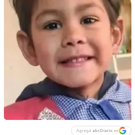
Agregá
abcDiario
en