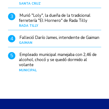
SANTA CRUZ
Hace 1 día
Murió "Loly", la dueña de la tradicional
3
ferretería "El Hornero" de Rada Tilly
RADA TILLY
Hace 1 día
Falleció Darío James, intendente de Gaiman
4
GAIMAN
Hace 1 hora
Empleado municipal manejaba con 2,46 de
5
alcohol, chocó y se quedó dormido al
volante
MUNICIPAL
Hace 1 día