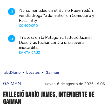
Narcomenudeo en el Barrio Pueyrredón:
4
vendía droga "a domicilio" en Comodoro y
Rada Tilly
COMODORO
Hace 7 horas
Tristeza en la Patagonia: falleció Jazmín
5
Dose tras luchar contra una severa
miocarditis
SANTA CRUZ
Hace 1 día
abcDiario
Locales
Gaimán
GAIMAN
Jueves, 6 de agosto de 2026 19:06
Falleció Darío James, intendente de
Gaiman