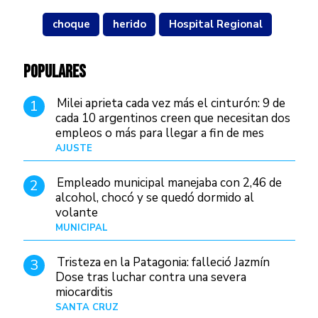
choque
herido
Hospital Regional
POPULARES
Milei aprieta cada vez más el cinturón: 9 de
1
cada 10 argentinos creen que necesitan dos
empleos o más para llegar a fin de mes
AJUSTE
Hace 3 días
Empleado municipal manejaba con 2,46 de
2
alcohol, chocó y se quedó dormido al
volante
MUNICIPAL
Hace 14 horas
Tristeza en la Patagonia: falleció Jazmín
3
Dose tras luchar contra una severa
miocarditis
SANTA CRUZ
Hace 6 horas