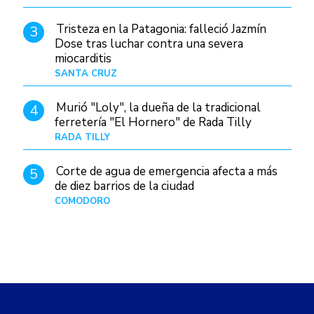
Tristeza en la Patagonia: falleció Jazmín
3
Dose tras luchar contra una severa
miocarditis
SANTA CRUZ
Hace 6 horas
Murió "Loly", la dueña de la tradicional
4
ferretería "El Hornero" de Rada Tilly
RADA TILLY
Hace 6 horas
Corte de agua de emergencia afecta a más
5
de diez barrios de la ciudad
COMODORO
Hace 1 día