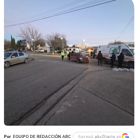
EQUIPO DE REDACCIÓN ABC
Agregá
abcDiario
en