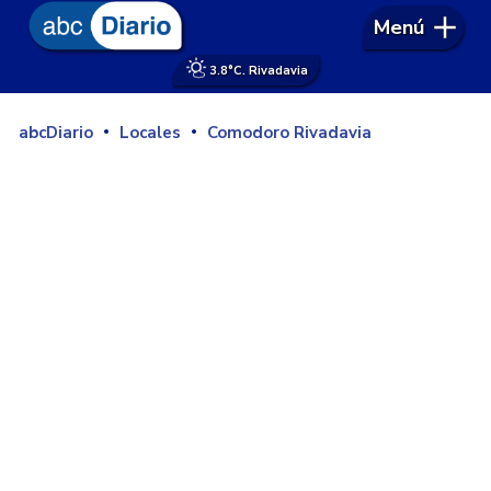
Menú
3.8°
C. Rivadavia
abcDiario
Locales
Comodoro Rivadavia