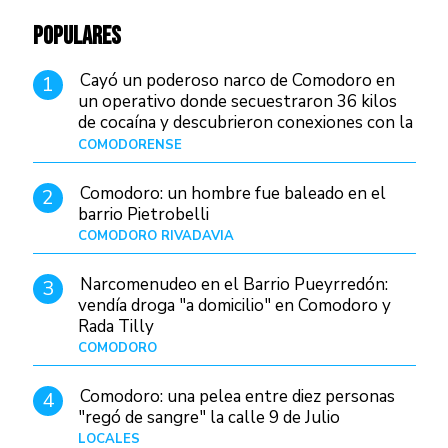
POPULARES
Cayó un poderoso narco de Comodoro en
1
un operativo donde secuestraron 36 kilos
de cocaína y descubrieron conexiones con la
Patagonia
COMODORENSE
Hace 51 minutos
Comodoro: un hombre fue baleado en el
2
barrio Pietrobelli
COMODORO RIVADAVIA
Hace 18 horas
Narcomenudeo en el Barrio Pueyrredón:
3
vendía droga "a domicilio" en Comodoro y
Rada Tilly
COMODORO
Hace 22 horas
Comodoro: una pelea entre diez personas
4
"regó de sangre" la calle 9 de Julio
LOCALES
Hace 7 horas