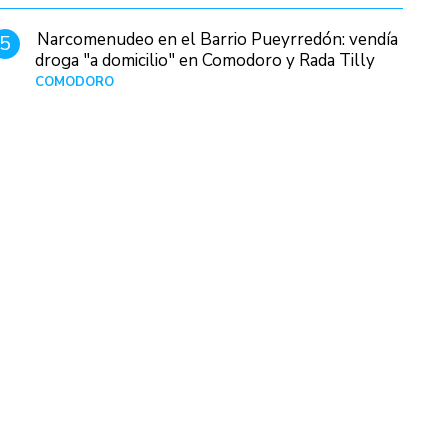
Narcomenudeo en el Barrio Pueyrredón: vendía
5
droga "a domicilio" en Comodoro y Rada Tilly
COMODORO
Hace 1 día