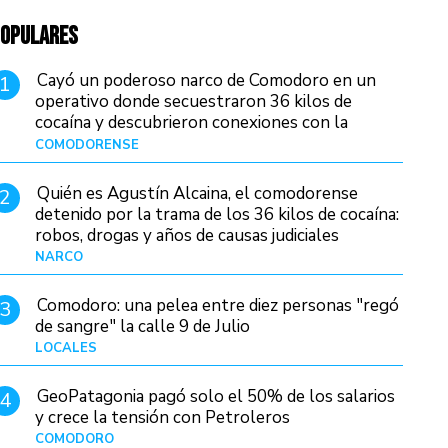
OPULARES
Cayó un poderoso narco de Comodoro en un
1
operativo donde secuestraron 36 kilos de
cocaína y descubrieron conexiones con la
Patagonia
COMODORENSE
Hace 16 horas
Quién es Agustín Alcaina, el comodorense
2
detenido por la trama de los 36 kilos de cocaína:
robos, drogas y años de causas judiciales
NARCO
Hace 9 horas
Comodoro: una pelea entre diez personas "regó
3
de sangre" la calle 9 de Julio
LOCALES
Hace 23 horas
GeoPatagonia pagó solo el 50% de los salarios
4
y crece la tensión con Petroleros
COMODORO
Hace 14 horas