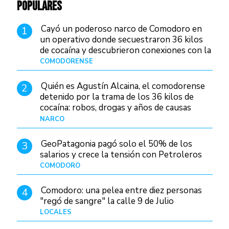
POPULARES
Cayó un poderoso narco de Comodoro en
1
un operativo donde secuestraron 36 kilos
de cocaína y descubrieron conexiones con la
Patagonia
COMODORENSE
Hace 23 horas
Quién es Agustín Alcaina, el comodorense
2
detenido por la trama de los 36 kilos de
cocaína: robos, drogas y años de causas
judiciales
NARCO
Hace 15 horas
GeoPatagonia pagó solo el 50% de los
3
salarios y crece la tensión con Petroleros
COMODORO
Hace 20 horas
Comodoro: una pelea entre diez personas
4
"regó de sangre" la calle 9 de Julio
LOCALES
Hace 1 día