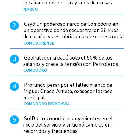
cocaína: robos, drogas y años de causas
judiciales
NARCO
Hace 19 horas
Cayó un poderoso narco de Comodoro en
2
un operativo donde secuestraron 36 kilos
de cocaína y descubrieron conexiones con la
Patagonia
COMODORENSE
Hace 1 día
GeoPatagonia pagó solo el 50% de los
3
salarios y crece la tensión con Petroleros
COMODORO
Hace 1 día
Profundo pesar por el fallecimiento de
4
Miguel Criado Arrieta, exasesor letrado
municipal
COMODORO RIVADAVIA
Hace 22 horas
SolBus reconoció inconvenientes en el
5
inicio del servicio y anticipó cambios en
recorridos y frecuencias