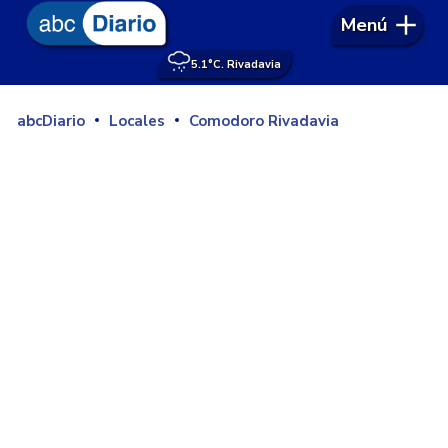
Menú
5.1°
C. Rivadavia
abcDiario
Locales
Comodoro Rivadavia