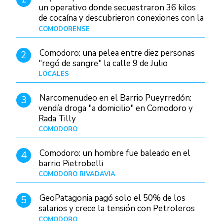
un operativo donde secuestraron 36 kilos
de cocaína y descubrieron conexiones con la
Patagonia
COMODORENSE
Hace 7 horas
Comodoro: una pelea entre diez personas
2
"regó de sangre" la calle 9 de Julio
LOCALES
Hace 14 horas
Narcomenudeo en el Barrio Pueyrredón:
3
vendía droga "a domicilio" en Comodoro y
Rada Tilly
COMODORO
Hace 1 día
Comodoro: un hombre fue baleado en el
4
barrio Pietrobelli
COMODORO RIVADAVIA
Hace 1 día
GeoPatagonia pagó solo el 50% de los
5
salarios y crece la tensión con Petroleros
COMODORO
Hace 4 horas