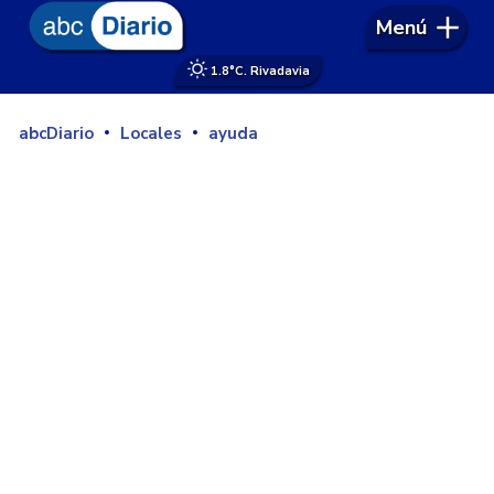
Menú
1.8°
C. Rivadavia
abcDiario
Locales
ayuda