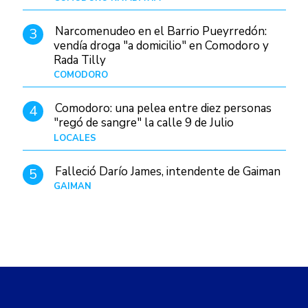
Narcomenudeo en el Barrio Pueyrredón:
3
vendía droga "a domicilio" en Comodoro y
Rada Tilly
COMODORO
Hace 23 horas
Comodoro: una pelea entre diez personas
4
"regó de sangre" la calle 9 de Julio
LOCALES
Hace 8 horas
Falleció Darío James, intendente de Gaiman
5
GAIMAN
Hace 21 horas