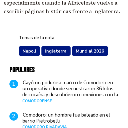
especialmente cuando la Albiceleste vuelve a
escribir páginas históricas frente a Inglaterra.
Temas de la nota:
Napoli
Inglaterra
Mundial 2026
POPULARES
Cayó un poderoso narco de Comodoro en
1
un operativo donde secuestraron 36 kilos
de cocaína y descubrieron conexiones con la
Patagonia
COMODORENSE
Hace 1 hora
Comodoro: un hombre fue baleado en el
2
barrio Pietrobelli
COMODORO RIVADAVIA
Hace 19 horas