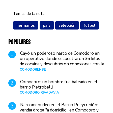
Temas de la nota:
hermanos
pais
selección
futbol
POPULARES
Cayó un poderoso narco de Comodoro en
1
un operativo donde secuestraron 36 kilos
de cocaína y descubrieron conexiones con la
Patagonia
COMODORENSE
Hace 1 hora
Comodoro: un hombre fue baleado en el
2
barrio Pietrobelli
COMODORO RIVADAVIA
Hace 19 horas
Narcomenudeo en el Barrio Pueyrredón:
3
vendía droga "a domicilio" en Comodoro y