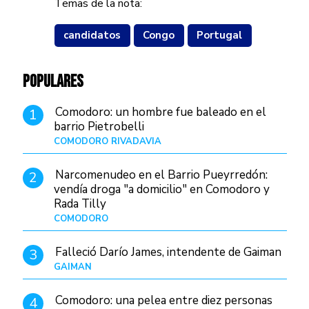
Temas de la nota:
candidatos
Congo
Portugal
POPULARES
Comodoro: un hombre fue baleado en el
1
barrio Pietrobelli
COMODORO RIVADAVIA
Hace 17 horas
Narcomenudeo en el Barrio Pueyrredón:
2
vendía droga "a domicilio" en Comodoro y
Rada Tilly
COMODORO
Hace 21 horas
Falleció Darío James, intendente de Gaiman
3
GAIMAN
Hace 19 horas
Comodoro: una pelea entre diez personas
4