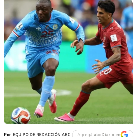
EQUIPO DE REDACCIÓN ABC
Agregá
abcDiario
en