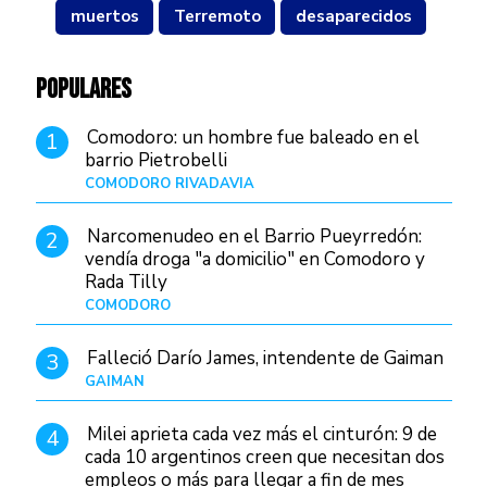
muertos
Terremoto
desaparecidos
POPULARES
Comodoro: un hombre fue baleado en el
1
barrio Pietrobelli
COMODORO RIVADAVIA
Hace 15 horas
Narcomenudeo en el Barrio Pueyrredón:
2
vendía droga "a domicilio" en Comodoro y
Rada Tilly
COMODORO
Hace 18 horas
Falleció Darío James, intendente de Gaiman
3
GAIMAN
Hace 17 horas
Milei aprieta cada vez más el cinturón: 9 de
4
cada 10 argentinos creen que necesitan dos
empleos o más para llegar a fin de mes