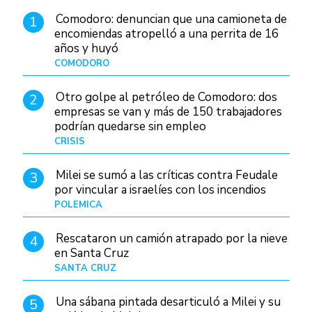
Comodoro: denuncian que una camioneta de
1
encomiendas atropelló a una perrita de 16
años y huyó
COMODORO
Hace 4 días
Otro golpe al petróleo de Comodoro: dos
2
empresas se van y más de 150 trabajadores
podrían quedarse sin empleo
CRISIS
Hace 1 día
Milei se sumó a las críticas contra Feudale
3
por vincular a israelíes con los incendios
POLÉMICA
10/01/26
Rescataron un camión atrapado por la nieve
4
en Santa Cruz
SANTA CRUZ
Hace 1 día
Una sábana pintada desarticuló a Milei y su
5