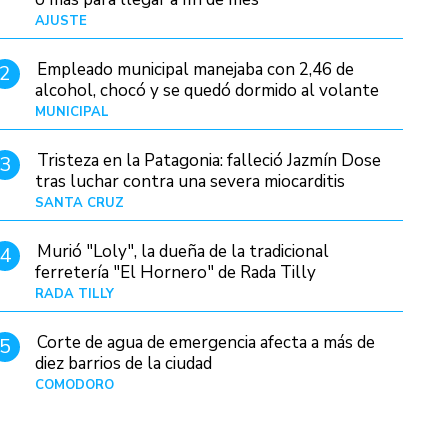
AJUSTE
Hace 3 días
Empleado municipal manejaba con 2,46 de
2
alcohol, chocó y se quedó dormido al volante
MUNICIPAL
Hace 17 horas
Tristeza en la Patagonia: falleció Jazmín Dose
3
tras luchar contra una severa miocarditis
SANTA CRUZ
Hace 9 horas
Murió "Loly", la dueña de la tradicional
4
ferretería "El Hornero" de Rada Tilly
RADA TILLY
Hace 8 horas
Corte de agua de emergencia afecta a más de
5
diez barrios de la ciudad
COMODORO
Hace 1 día