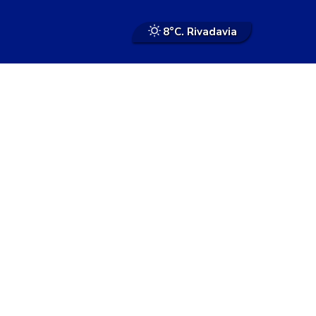
8°
C. Rivadavia