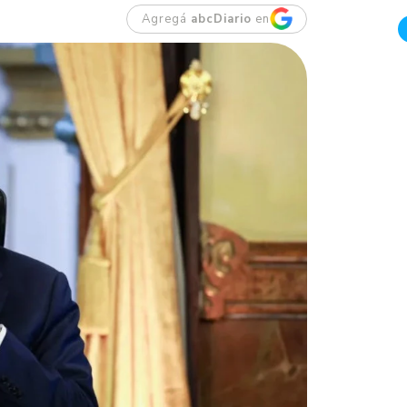
Agregá
abcDiario
en