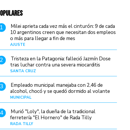
OPULARES
Milei aprieta cada vez más el cinturón: 9 de cada
1
10 argentinos creen que necesitan dos empleos
o más para llegar a fin de mes
AJUSTE
Hace 4 días
Tristeza en la Patagonia: falleció Jazmín Dose
2
tras luchar contra una severa miocarditis
SANTA CRUZ
Hace 18 horas
Empleado municipal manejaba con 2,46 de
3
alcohol, chocó y se quedó dormido al volante
MUNICIPAL
Hace 1 día
Murió "Loly", la dueña de la tradicional
4
ferretería "El Hornero" de Rada Tilly
RADA TILLY
Hace 17 horas