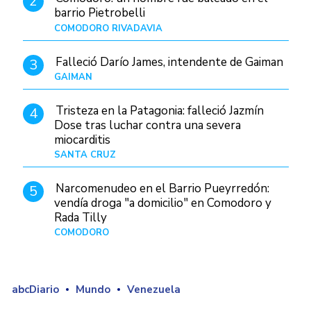
2
barrio Pietrobelli
COMODORO RIVADAVIA
Hace 2 horas
Falleció Darío James, intendente de Gaiman
3
GAIMAN
Hace 4 horas
Tristeza en la Patagonia: falleció Jazmín
4
Dose tras luchar contra una severa
miocarditis
SANTA CRUZ
Hace 1 día
Narcomenudeo en el Barrio Pueyrredón:
5
vendía droga "a domicilio" en Comodoro y
Rada Tilly
COMODORO
Hace 6 horas
abcDiario
Mundo
Venezuela