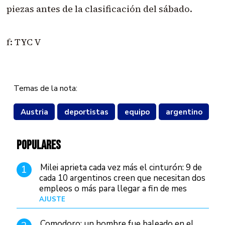
piezas antes de la clasificación del sábado.
f: TYC V
Temas de la nota:
Austria
deportistas
equipo
argentino
POPULARES
Milei aprieta cada vez más el cinturón: 9 de
1
cada 10 argentinos creen que necesitan dos
empleos o más para llegar a fin de mes
AJUSTE
Hace 4 días
Comodoro: un hombre fue baleado en el