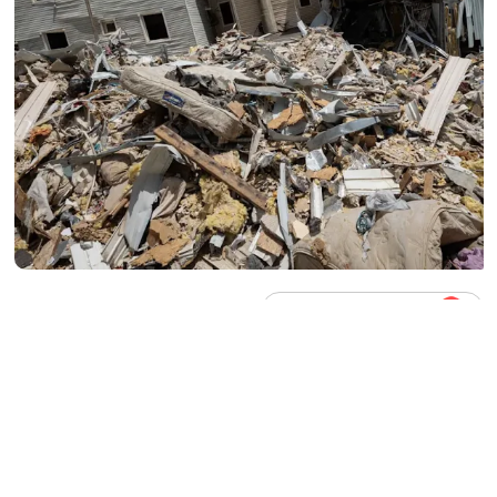
EQUIPO DE REDACCIÓN ABC
Agregá
abcDiario
en
L
a cifra de fallecidos por el doble
terremoto que sacudió a Venezuela el
pasado
24 de junio
ascendió a
6.125
,
según el nuevo balance oficial difundido este