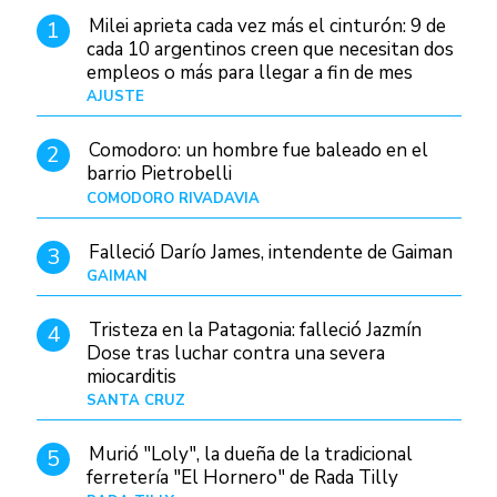
Milei aprieta cada vez más el cinturón: 9 de
1
cada 10 argentinos creen que necesitan dos
empleos o más para llegar a fin de mes
AJUSTE
Hace 4 días
Comodoro: un hombre fue baleado en el
2
barrio Pietrobelli
COMODORO RIVADAVIA
Hace 2 horas
Falleció Darío James, intendente de Gaiman
3
GAIMAN
Hace 4 horas
Tristeza en la Patagonia: falleció Jazmín
4
Dose tras luchar contra una severa
miocarditis
SANTA CRUZ
Hace 1 día
Murió "Loly", la dueña de la tradicional
5
ferretería "El Hornero" de Rada Tilly