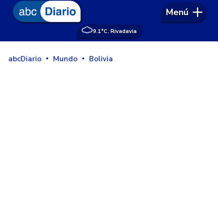
Menú
9.1°
C. Rivadavia
abcDiario
Mundo
Bolivia