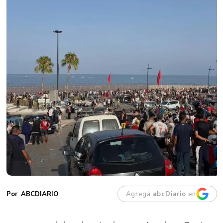
Agregá
abcDiario
en
ABCDIARIO