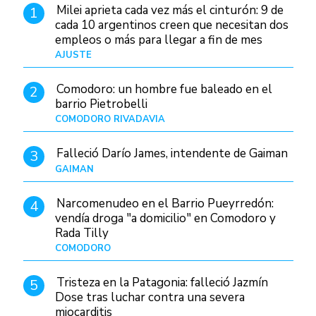
Milei aprieta cada vez más el cinturón: 9 de
1
cada 10 argentinos creen que necesitan dos
empleos o más para llegar a fin de mes
AJUSTE
Hace 4 días
Comodoro: un hombre fue baleado en el
2
barrio Pietrobelli
COMODORO RIVADAVIA
Hace 11 horas
Falleció Darío James, intendente de Gaiman
3
GAIMAN
Hace 13 horas
Narcomenudeo en el Barrio Pueyrredón:
4
vendía droga "a domicilio" en Comodoro y
Rada Tilly
COMODORO
Hace 14 horas
Tristeza en la Patagonia: falleció Jazmín
5
Dose tras luchar contra una severa
miocarditis