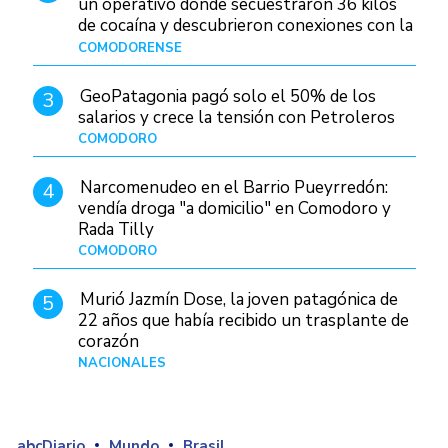
un operativo donde secuestraron 36 kilos
de cocaína y descubrieron conexiones con la
Patagonia
COMODORENSE
Hace 1 día
GeoPatagonia pagó solo el 50% de los
3
salarios y crece la tensión con Petroleros
COMODORO
Hace 1 día
Narcomenudeo en el Barrio Pueyrredón:
4
vendía droga "a domicilio" en Comodoro y
Rada Tilly
COMODORO
Hace 2 días
Murió Jazmín Dose, la joven patagónica de
5
22 años que había recibido un trasplante de
corazón
NACIONALES
Hace 2 días
abcDiario
Mundo
Brasil