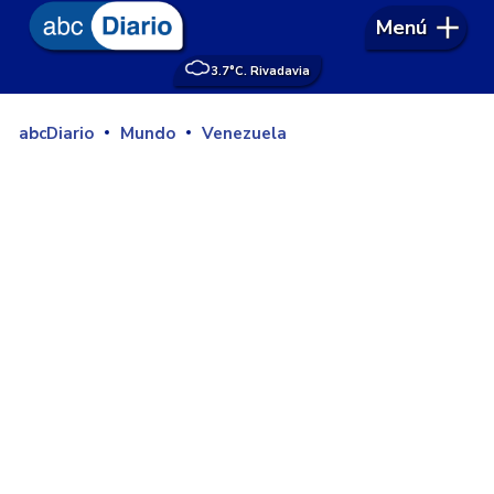
Menú
3.7°
C. Rivadavia
abcDiario
Mundo
Venezuela