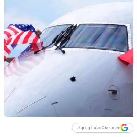
Agregá
abcDiario
en