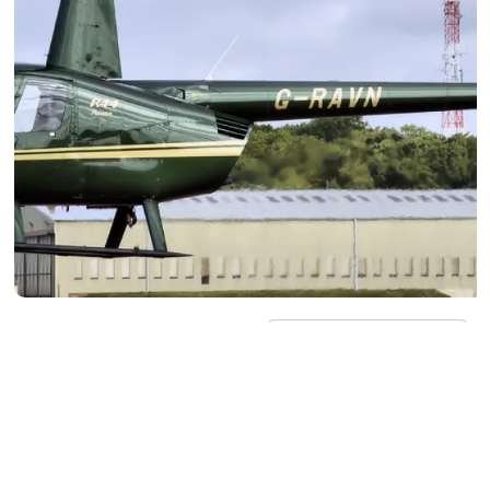
Agregá
abcDiario
en
ABCDIARIO
U
n
helicóptero cayó este sábado en una
zona boscosa de difícil acceso de Río de
Janeiro, Brasil
, y cuatro personas