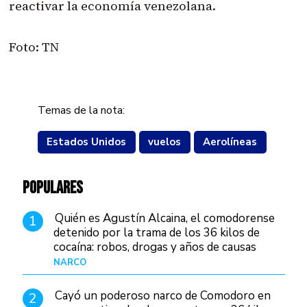
reactivar la economía venezolana.
Foto: TN
Temas de la nota:
Estados Unidos
vuelos
Aerolíneas
POPULARES
Quién es Agustín Alcaina, el comodorense
1
detenido por la trama de los 36 kilos de
cocaína: robos, drogas y años de causas
judiciales
NARCO
Hace 1 día
Cayó un poderoso narco de Comodoro en
2