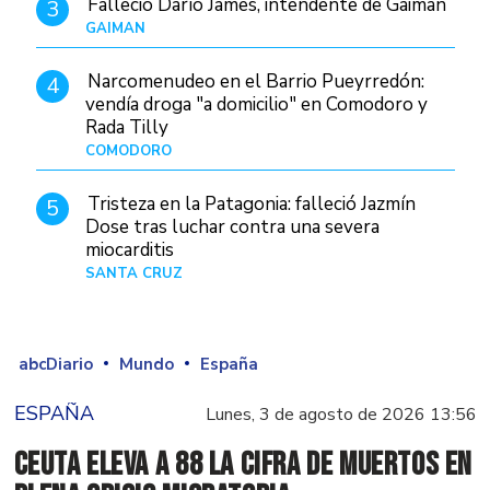
Falleció Darío James, intendente de Gaiman
3
GAIMAN
Hace 12 horas
Narcomenudeo en el Barrio Pueyrredón:
4
vendía droga "a domicilio" en Comodoro y
Rada Tilly
COMODORO
Hace 14 horas
Tristeza en la Patagonia: falleció Jazmín
5
Dose tras luchar contra una severa
miocarditis
SANTA CRUZ
Hace 1 día
abcDiario
Mundo
España
ESPAÑA
Lunes, 3 de agosto de 2026 13:56
Ceuta eleva a 88 la cifra de muertos en