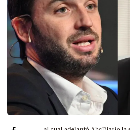
al cual adelantó AbcDiario l