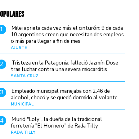
OPULARES
Milei aprieta cada vez más el cinturón: 9 de cada
1
10 argentinos creen que necesitan dos empleos
o más para llegar a fin de mes
AJUSTE
Hace 4 días
Tristeza en la Patagonia: falleció Jazmín Dose
2
tras luchar contra una severa miocarditis
SANTA CRUZ
Hace 19 horas
Empleado municipal manejaba con 2,46 de
3
alcohol, chocó y se quedó dormido al volante
MUNICIPAL
Hace 1 día
Murió "Loly", la dueña de la tradicional
4
ferretería "El Hornero" de Rada Tilly
RADA TILLY
Hace 18 horas