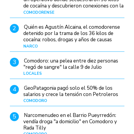
de cocaína y descubrieron conexiones con la
Patagonia
COMODORENSE
Hace 15 horas
Quién es Agustín Alcaina, el comodorense
2
detenido por la trama de los 36 kilos de
cocaína: robos, drogas y años de causas
judiciales
NARCO
Hace 8 horas
Comodoro: una pelea entre diez personas
3
"regó de sangre" la calle 9 de Julio
LOCALES
Hace 22 horas
GeoPatagonia pagó solo el 50% de los
4
salarios y crece la tensión con Petroleros
COMODORO
Hace 13 horas
Narcomenudeo en el Barrio Pueyrredón:
5
vendía droga "a domicilio" en Comodoro y
Rada Tilly