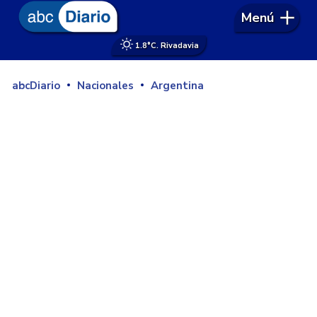
Menú
1.8°
C. Rivadavia
abcDiario
Nacionales
Argentina