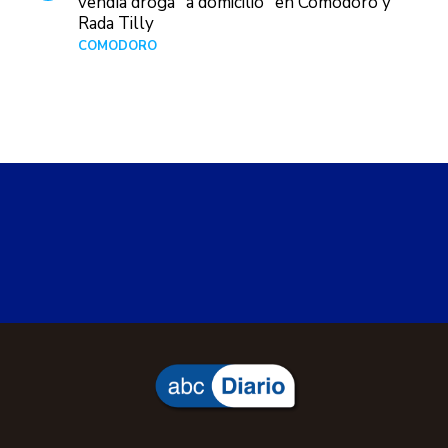
vendía droga "a domicilio" en Comodoro y
Rada Tilly
COMODORO
Hace 1 día