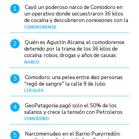
Cayó un poderoso narco de Comodoro en
1
un operativo donde secuestraron 36 kilos
de cocaína y descubrieron conexiones con la
Patagonia
COMODORENSE
Hace 17 horas
Quién es Agustín Alcaina, el comodorense
2
detenido por la trama de los 36 kilos de
cocaína: robos, drogas y años de causas
judiciales
NARCO
Hace 9 horas
Comodoro: una pelea entre diez personas
3
"regó de sangre" la calle 9 de Julio
LOCALES
Hace 1 día
GeoPatagonia pagó solo el 50% de los
4
salarios y crece la tensión con Petroleros
COMODORO
Hace 14 horas
Narcomenudeo en el Barrio Pueyrredón:
5