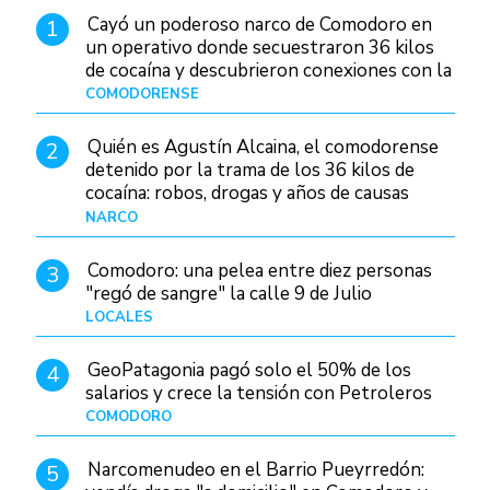
Cayó un poderoso narco de Comodoro en
1
un operativo donde secuestraron 36 kilos
de cocaína y descubrieron conexiones con la
Patagonia
COMODORENSE
Hace 17 horas
Quién es Agustín Alcaina, el comodorense
2
detenido por la trama de los 36 kilos de
cocaína: robos, drogas y años de causas
judiciales
NARCO
Hace 9 horas
Comodoro: una pelea entre diez personas
3
"regó de sangre" la calle 9 de Julio
LOCALES
Hace 1 día
GeoPatagonia pagó solo el 50% de los
4
salarios y crece la tensión con Petroleros
COMODORO
Hace 14 horas
Narcomenudeo en el Barrio Pueyrredón:
5