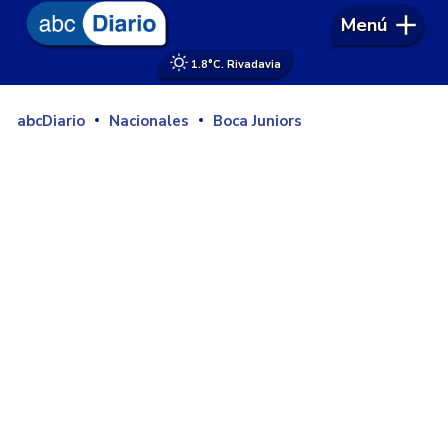
Menú
1.8°
C. Rivadavia
abcDiario
Nacionales
Boca Juniors