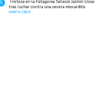
Tristeza en la Patagonia: falleció Jazmín Dose
5
tras luchar contra una severa miocarditis
SANTA CRUZ
Hace 1 día