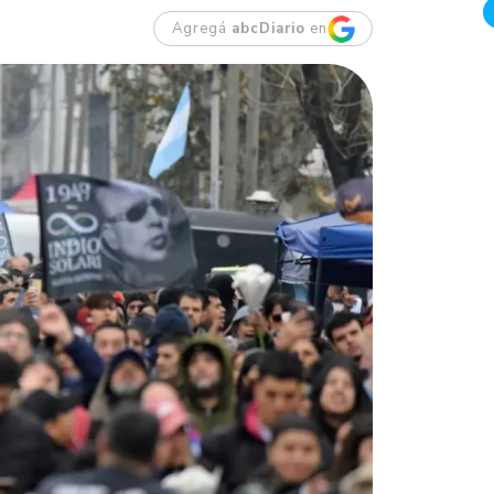
Agregá
abcDiario
en