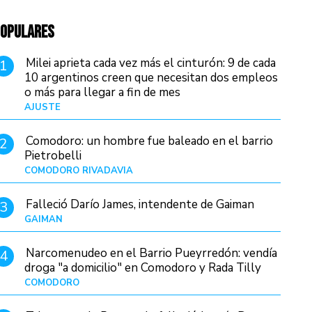
OPULARES
Milei aprieta cada vez más el cinturón: 9 de cada
1
10 argentinos creen que necesitan dos empleos
o más para llegar a fin de mes
AJUSTE
Hace 4 días
Comodoro: un hombre fue baleado en el barrio
2
Pietrobelli
COMODORO RIVADAVIA
Hace 10 horas
Falleció Darío James, intendente de Gaiman
3
GAIMAN
Hace 13 horas
Narcomenudeo en el Barrio Pueyrredón: vendía
4
droga "a domicilio" en Comodoro y Rada Tilly
COMODORO
Hace 14 horas