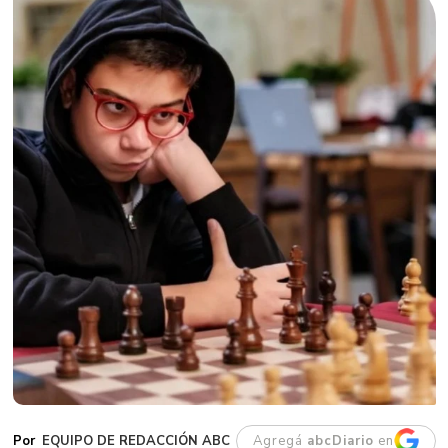
EQUIPO DE REDACCIÓN ABC
Agregá
abcDiario
en