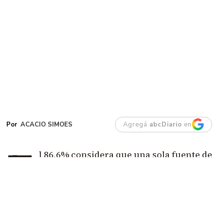
ACACIO SIMOES
Agregá
abcDiario
en
E
l 86,6% considera que una sola fuente de
ingresos ya no alcanza para vivir.
El dato
más demoledor es que casi la mitad cree
que hacen falta tres trabajos o más.
Además, el
66% agota su dinero antes o al llegar al día 20 y