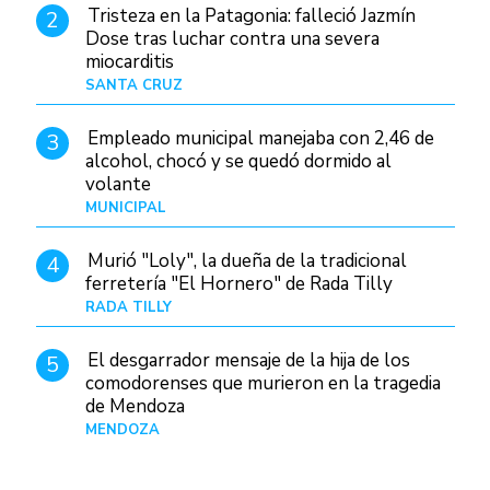
Tristeza en la Patagonia: falleció Jazmín
2
Dose tras luchar contra una severa
miocarditis
SANTA CRUZ
Hace 18 horas
Empleado municipal manejaba con 2,46 de
3
alcohol, chocó y se quedó dormido al
volante
MUNICIPAL
Hace 1 día
Murió "Loly", la dueña de la tradicional
4
ferretería "El Hornero" de Rada Tilly
RADA TILLY
Hace 17 horas
El desgarrador mensaje de la hija de los
5
comodorenses que murieron en la tragedia
de Mendoza
MENDOZA
Hace 18 horas