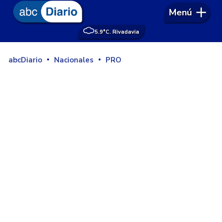
Menú
5.9°
C. Rivadavia
abcDiario
Nacionales
PRO