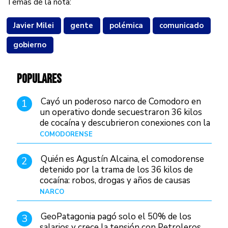
Temas de la nota:
Javier Milei
gente
polémica
comunicado
gobierno
POPULARES
Cayó un poderoso narco de Comodoro en
1
un operativo donde secuestraron 36 kilos
de cocaína y descubrieron conexiones con la
Patagonia
COMODORENSE
Hace 19 horas
Quién es Agustín Alcaina, el comodorense
2
detenido por la trama de los 36 kilos de
cocaína: robos, drogas y años de causas
judiciales
NARCO
Hace 12 horas
GeoPatagonia pagó solo el 50% de los
3
salarios y crece la tensión con Petroleros