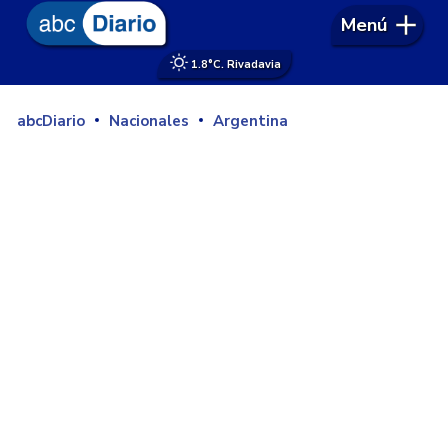
Menú
1.8°
C. Rivadavia
abcDiario
Nacionales
Argentina