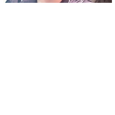
Agregá
abcDiario
en
Q
uién es Agustín Alcaina, el
comodorense detenido por la trama de
los 36 kilos de cocaína: robos, drogas y
años de causas judiciales