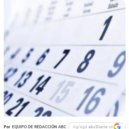
EQUIPO DE REDACCIÓN ABC
Agregá
abcDiario
en