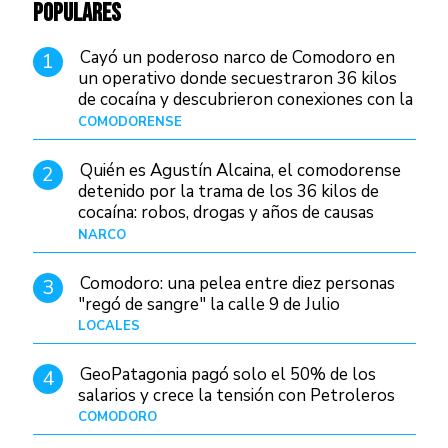
POPULARES
Cayó un poderoso narco de Comodoro en
1
un operativo donde secuestraron 36 kilos
de cocaína y descubrieron conexiones con la
Patagonia
COMODORENSE
Hace 12 horas
Quién es Agustín Alcaina, el comodorense
2
detenido por la trama de los 36 kilos de
cocaína: robos, drogas y años de causas
judiciales
NARCO
Hace 5 horas
Comodoro: una pelea entre diez personas
3
"regó de sangre" la calle 9 de Julio
LOCALES
Hace 19 horas
GeoPatagonia pagó solo el 50% de los
4
salarios y crece la tensión con Petroleros
COMODORO
Hace 10 horas