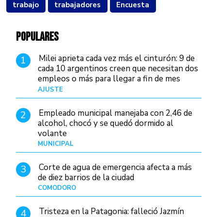
trabajo
trabajadores
Encuesta
POPULARES
Milei aprieta cada vez más el cinturón: 9 de
1
cada 10 argentinos creen que necesitan dos
empleos o más para llegar a fin de mes
AJUSTE
Hace 3 días
Empleado municipal manejaba con 2,46 de
2
alcohol, chocó y se quedó dormido al
volante
MUNICIPAL
Hace 12 horas
Corte de agua de emergencia afecta a más
3
de diez barrios de la ciudad
COMODORO
Hace 1 día
Tristeza en la Patagonia: falleció Jazmín
4