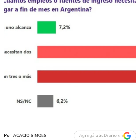
ACACIO SIMOES
Agregá
abcDiario
en