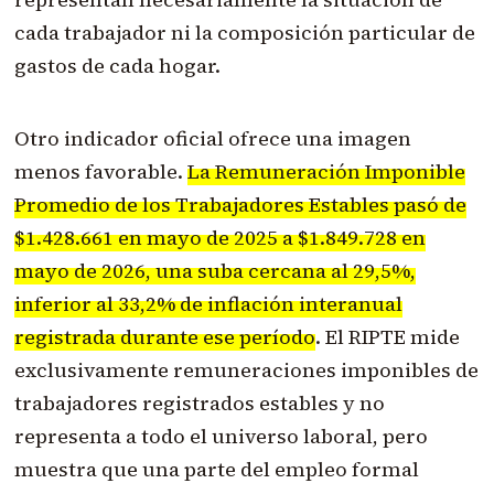
cada trabajador ni la composición particular de
gastos de cada hogar.
Otro indicador oficial ofrece una imagen
menos favorable.
La Remuneración Imponible
Promedio de los Trabajadores Estables pasó de
$1.428.661 en mayo de 2025 a $1.849.728 en
mayo de 2026, una suba cercana al 29,5%,
inferior al 33,2% de inflación interanual
registrada durante ese período
. El RIPTE mide
exclusivamente remuneraciones imponibles de
trabajadores registrados estables y no
representa a todo el universo laboral, pero
muestra que una parte del empleo formal