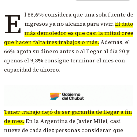
E
l 86,6% considera que una sola fuente de
ingresos ya no alcanza para vivir.
El dato
más demoledor es que casi la mitad cree
que hacen falta tres trabajos o más.
Además, el
66% agota su dinero antes o al llegar al día 20 y
apenas el 9,3% consigue terminar el mes con
capacidad de ahorro.
Tener trabajo dejó de ser garantía de llegar a fin
de mes.
En la Argentina de Javier Milei, casi
nueve de cada diez personas consideran que