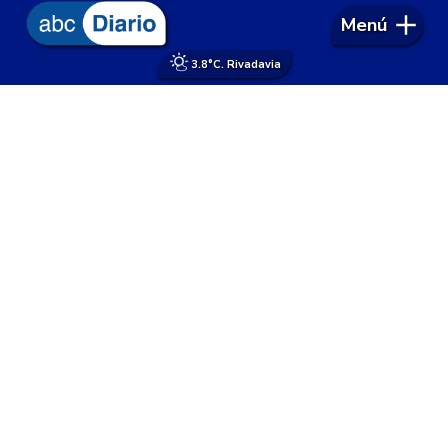
Menú
3.8°
C. Rivadavia