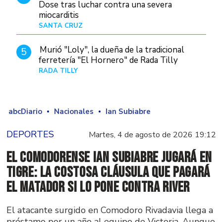
Dose tras luchar contra una severa
miocarditis
SANTA CRUZ
Hace 4 horas
Murió "Loly", la dueña de la tradicional
5
ferretería "El Hornero" de Rada Tilly
RADA TILLY
Hace 3 horas
abcDiario
Nacionales
Ian Subiabre
DEPORTES
Martes, 4 de agosto de 2026 19:12
El comodorense Ian Subiabre jugará en
Tigre: la costosa cláusula que pagará
el Matador si lo pone contra River
El atacante surgido en Comodoro Rivadavia llega a
préstamo por un año al equipo de Victoria. Aunque