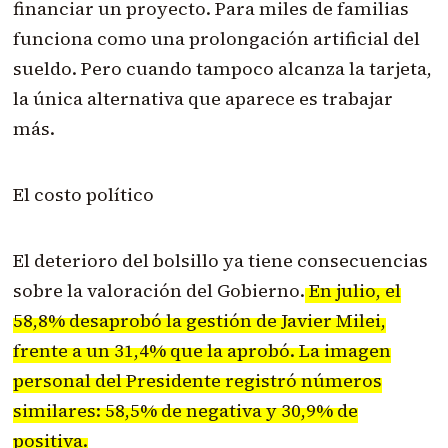
financiar un proyecto. Para miles de familias
funciona como una prolongación artificial del
sueldo. Pero cuando tampoco alcanza la tarjeta,
la única alternativa que aparece es trabajar
más.
El costo político
El deterioro del bolsillo ya tiene consecuencias
sobre la valoración del Gobierno.
En julio, el
58,8% desaprobó la gestión de Javier Milei,
frente a un 31,4% que la aprobó. La imagen
personal del Presidente registró números
similares: 58,5% de negativa y 30,9% de
positiva.