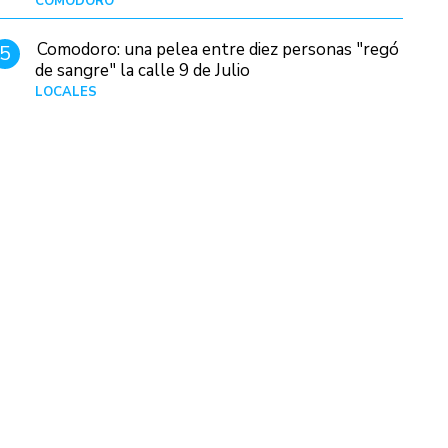
COMODORO
Hace 2 días
Comodoro: una pelea entre diez personas "regó
5
de sangre" la calle 9 de Julio
LOCALES
Hace 1 día