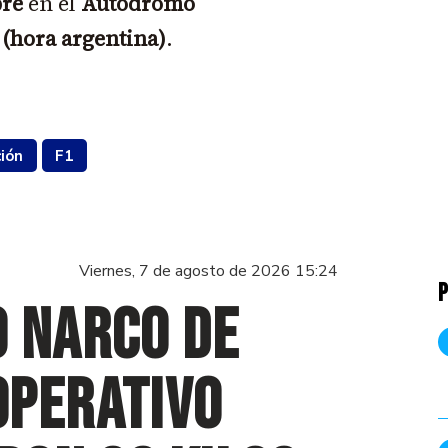
bre
en el
Autódromo
 (hora argentina)
.
ción
F1
Viernes, 7 de agosto de 2026 15:24
P
o narco de
operativo