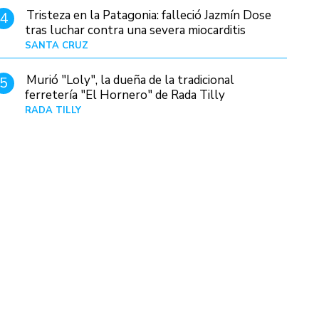
Tristeza en la Patagonia: falleció Jazmín Dose
4
tras luchar contra una severa miocarditis
SANTA CRUZ
Hace 4 horas
Murió "Loly", la dueña de la tradicional
5
ferretería "El Hornero" de Rada Tilly
RADA TILLY
Hace 3 horas