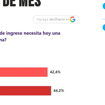
n de mes
Agregá
abcDiario
en