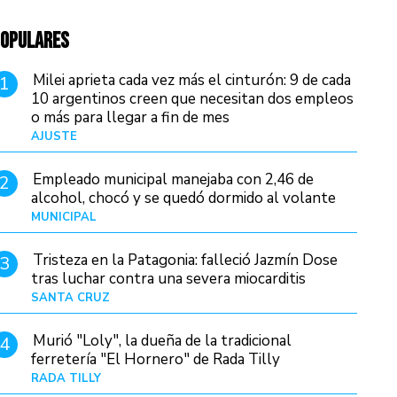
OPULARES
Milei aprieta cada vez más el cinturón: 9 de cada
1
10 argentinos creen que necesitan dos empleos
o más para llegar a fin de mes
AJUSTE
Hace 3 días
Empleado municipal manejaba con 2,46 de
2
alcohol, chocó y se quedó dormido al volante
MUNICIPAL
Hace 16 horas
Tristeza en la Patagonia: falleció Jazmín Dose
3
tras luchar contra una severa miocarditis
SANTA CRUZ
Hace 8 horas
Murió "Loly", la dueña de la tradicional
4
ferretería "El Hornero" de Rada Tilly
RADA TILLY
Hace 7 horas