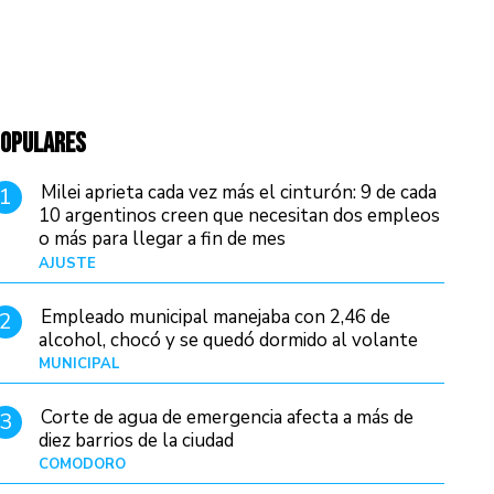
OPULARES
Milei aprieta cada vez más el cinturón: 9 de cada
1
10 argentinos creen que necesitan dos empleos
o más para llegar a fin de mes
AJUSTE
Hace 3 días
Empleado municipal manejaba con 2,46 de
2
alcohol, chocó y se quedó dormido al volante
MUNICIPAL
Hace 12 horas
Corte de agua de emergencia afecta a más de
3
diez barrios de la ciudad
COMODORO
Hace 1 día