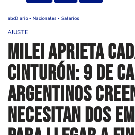
abcDiario
Nacionales
Salarios
AJUSTE
Milei aprieta cad
cinturón: 9 de c
argentinos cree
necesitan dos em