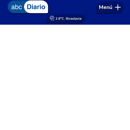
Menú
3.8°
C. Rivadavia