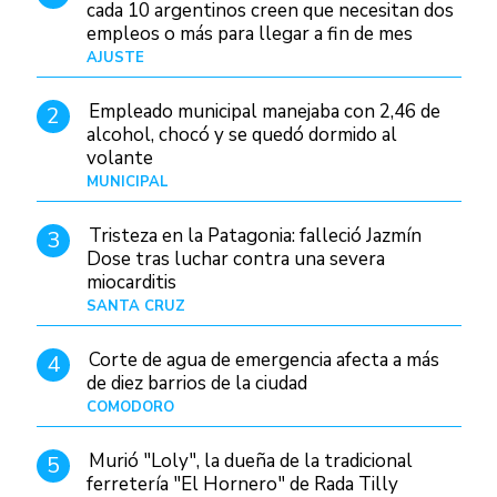
cada 10 argentinos creen que necesitan dos
empleos o más para llegar a fin de mes
AJUSTE
Hace 3 días
Empleado municipal manejaba con 2,46 de
2
alcohol, chocó y se quedó dormido al
volante
MUNICIPAL
Hace 12 horas
Tristeza en la Patagonia: falleció Jazmín
3
Dose tras luchar contra una severa
miocarditis
SANTA CRUZ
Hace 4 horas
Corte de agua de emergencia afecta a más
4
de diez barrios de la ciudad
COMODORO
Hace 1 día
Murió "Loly", la dueña de la tradicional
5
ferretería "El Hornero" de Rada Tilly