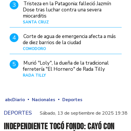
Tristeza en la Patagonia: falleció Jazmín
3
Dose tras luchar contra una severa
miocarditis
SANTA CRUZ
Hace 4 horas
Corte de agua de emergencia afecta a más
4
de diez barrios de la ciudad
COMODORO
Hace 1 día
Murió "Loly", la dueña de la tradicional
5
ferretería "El Hornero" de Rada Tilly
RADA TILLY
Hace 4 horas
abcDiario
Nacionales
Deportes
DEPORTES
Sábado, 13 de septiembre de 2025 19:38
Independiente tocó fondo: cayó con