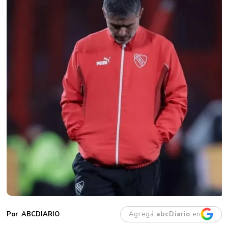
Agregá
abcDiario
en
ABCDIARIO