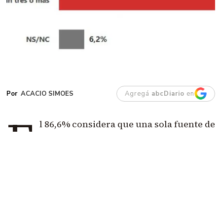
ACACIO SIMOES
Agregá
abcDiario
en
E
l 86,6% considera que una sola fuente de
ingresos ya no alcanza para vivir.
El dato
más demoledor es que casi la mitad cree
que hacen falta tres trabajos o más.
Además, el
66% agota su dinero antes o al llegar al día 20 y
apenas el 9,3% consigue terminar el mes con
capacidad de ahorro.