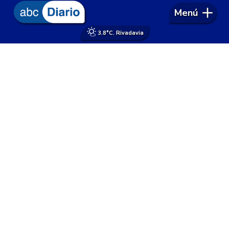
Menú
3.8°
C. Rivadavia