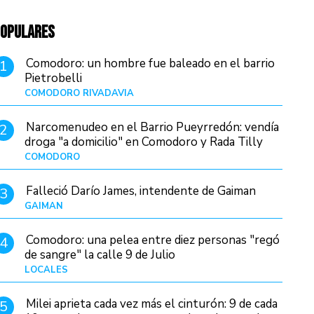
OPULARES
Comodoro: un hombre fue baleado en el barrio
1
Pietrobelli
COMODORO RIVADAVIA
Hace 17 horas
Narcomenudeo en el Barrio Pueyrredón: vendía
2
droga "a domicilio" en Comodoro y Rada Tilly
COMODORO
Hace 20 horas
Falleció Darío James, intendente de Gaiman
3
GAIMAN
Hace 19 horas
Comodoro: una pelea entre diez personas "regó
4
de sangre" la calle 9 de Julio
LOCALES
Hace 5 horas
Milei aprieta cada vez más el cinturón: 9 de cada
5