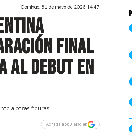
Domingo, 31 de mayo de 2026 14:47
P
entina
aración final
a al debut en
nto a otras figuras.
Agregá
abcDiario
en