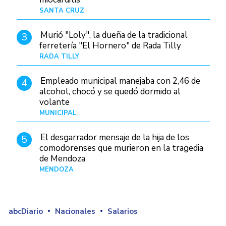
SANTA CRUZ
Hace 23 horas
Murió "Loly", la dueña de la tradicional
3
ferretería "El Hornero" de Rada Tilly
RADA TILLY
Hace 22 horas
Empleado municipal manejaba con 2,46 de
4
alcohol, chocó y se quedó dormido al
volante
MUNICIPAL
Hace 1 día
El desgarrador mensaje de la hija de los
5
comodorenses que murieron en la tragedia
de Mendoza
MENDOZA
Hace 23 horas
abcDiario
Nacionales
Salarios