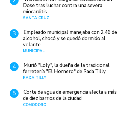
2
Dose tras luchar contra una severa
miocarditis
SANTA CRUZ
Hace 14 horas
Empleado municipal manejaba con 2,46 de
3
alcohol, chocó y se quedó dormido al
volante
MUNICIPAL
Hace 22 horas
Murió "Loly", la dueña de la tradicional
4
ferretería "El Hornero" de Rada Tilly
RADA TILLY
Hace 13 horas
Corte de agua de emergencia afecta a más
5
de diez barrios de la ciudad
COMODORO
Hace 1 día