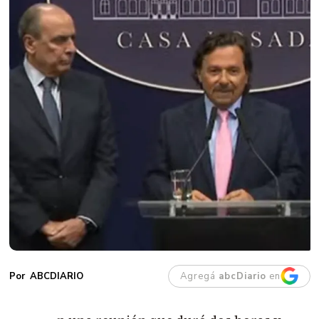
Agregá
abcDiario
en
ABCDIARIO