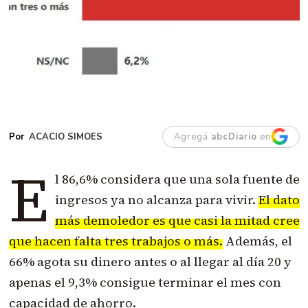
ACACIO SIMOES
Agregá
abcDiario
en
E
l 86,6% considera que una sola fuente de
ingresos ya no alcanza para vivir.
El dato
más demoledor es que casi la mitad cree
que hacen falta tres trabajos o más.
Además, el
66% agota su dinero antes o al llegar al día 20 y
apenas el 9,3% consigue terminar el mes con
capacidad de ahorro.