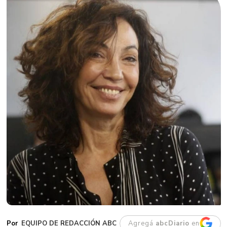
EQUIPO DE REDACCIÓN ABC
Agregá
abcDiario
en