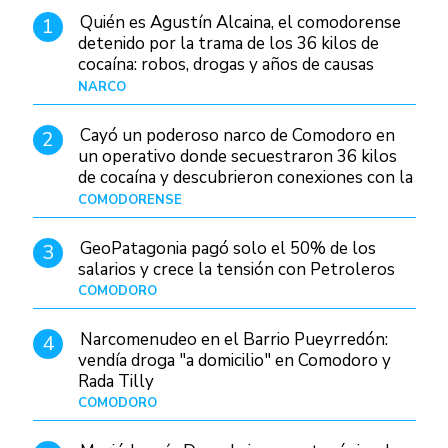
Quién es Agustín Alcaina, el comodorense
1
detenido por la trama de los 36 kilos de
cocaína: robos, drogas y años de causas
judiciales
NARCO
Hace 1 día
Cayó un poderoso narco de Comodoro en
2
un operativo donde secuestraron 36 kilos
de cocaína y descubrieron conexiones con la
Patagonia
COMODORENSE
Hace 1 día
GeoPatagonia pagó solo el 50% de los
3
salarios y crece la tensión con Petroleros
COMODORO
Hace 1 día
Narcomenudeo en el Barrio Pueyrredón:
4
vendía droga "a domicilio" en Comodoro y
Rada Tilly
COMODORO
Hace 2 días