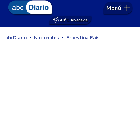
Menú
4.9°
C. Rivadavia
abcDiario
Nacionales
Ernestina Pais