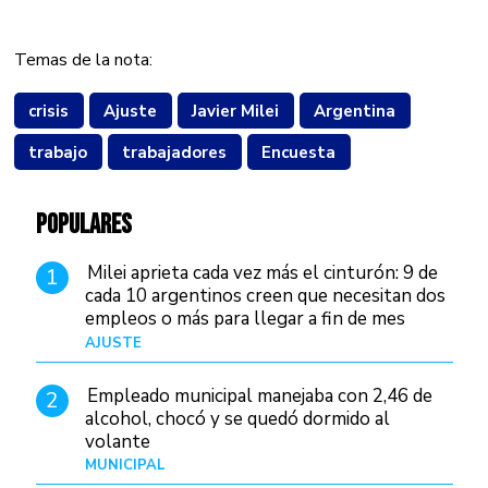
Temas de la nota:
crisis
Ajuste
Javier Milei
Argentina
trabajo
trabajadores
Encuesta
POPULARES
Milei aprieta cada vez más el cinturón: 9 de
1
cada 10 argentinos creen que necesitan dos
empleos o más para llegar a fin de mes
AJUSTE
Hace 3 días
Empleado municipal manejaba con 2,46 de
2
alcohol, chocó y se quedó dormido al
volante
MUNICIPAL
Hace 12 horas