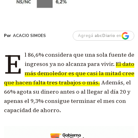
ACACIO SIMOES
Agregá
abcDiario
en
E
l 86,6% considera que una sola fuente de
ingresos ya no alcanza para vivir.
El dato
más demoledor es que casi la mitad cree
que hacen falta tres trabajos o más.
Además, el
66% agota su dinero antes o al llegar al día 20 y
apenas el 9,3% consigue terminar el mes con
capacidad de ahorro.