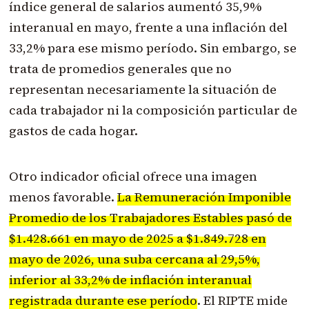
índice general de salarios aumentó 35,9%
interanual en mayo, frente a una inflación del
33,2% para ese mismo período. Sin embargo, se
trata de promedios generales que no
representan necesariamente la situación de
cada trabajador ni la composición particular de
gastos de cada hogar.
Otro indicador oficial ofrece una imagen
menos favorable.
La Remuneración Imponible
Promedio de los Trabajadores Estables pasó de
$1.428.661 en mayo de 2025 a $1.849.728 en
mayo de 2026, una suba cercana al 29,5%,
inferior al 33,2% de inflación interanual
registrada durante ese período
. El RIPTE mide