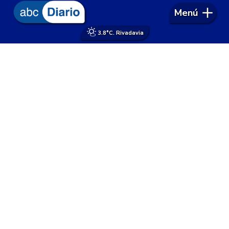
Menú
3.8°
C. Rivadavia