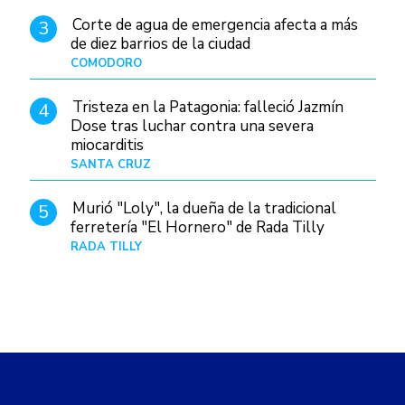
Corte de agua de emergencia afecta a más
3
de diez barrios de la ciudad
COMODORO
Hace 1 día
Tristeza en la Patagonia: falleció Jazmín
4
Dose tras luchar contra una severa
miocarditis
SANTA CRUZ
Hace 4 horas
Murió "Loly", la dueña de la tradicional
5
ferretería "El Hornero" de Rada Tilly
RADA TILLY
Hace 3 horas