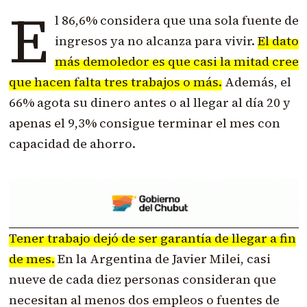
E
l 86,6% considera que una sola fuente de
ingresos ya no alcanza para vivir.
El dato
más demoledor es que casi la mitad cree
que hacen falta tres trabajos o más.
Además, el
66% agota su dinero antes o al llegar al día 20 y
apenas el 9,3% consigue terminar el mes con
capacidad de ahorro.
Tener trabajo dejó de ser garantía de llegar a fin
de mes.
En la Argentina de Javier Milei, casi
nueve de cada diez personas consideran que
necesitan al menos dos empleos o fuentes de