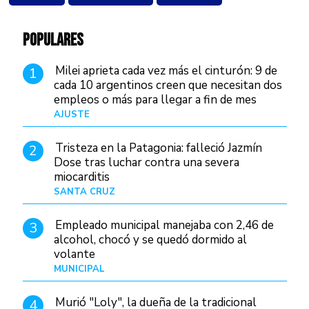
POPULARES
Milei aprieta cada vez más el cinturón: 9 de
1
cada 10 argentinos creen que necesitan dos
empleos o más para llegar a fin de mes
AJUSTE
Hace 3 días
Tristeza en la Patagonia: falleció Jazmín
2
Dose tras luchar contra una severa
miocarditis
SANTA CRUZ
Hace 14 horas
Empleado municipal manejaba con 2,46 de
3
alcohol, chocó y se quedó dormido al
volante
MUNICIPAL
Hace 22 horas
Murió "Loly", la dueña de la tradicional
4