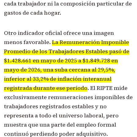
cada trabajador ni la composición particular de
gastos de cada hogar.
Otro indicador oficial ofrece una imagen
menos favorable.
La Remuneración Imponible
Promedio de los Trabajadores Estables pasó de
$1.428.661 en mayo de 2025 a $1.849.728 en
mayo de 2026, una suba cercana al 29,5%,
inferior al 33,2% de inflación interanual
registrada durante ese período
. El RIPTE mide
exclusivamente remuneraciones imponibles de
trabajadores registrados estables y no
representa a todo el universo laboral, pero
muestra que una parte del empleo formal
continuó perdiendo poder adquisitivo.