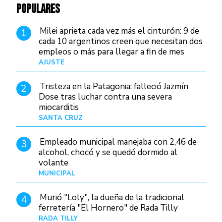
POPULARES
Milei aprieta cada vez más el cinturón: 9 de
1
cada 10 argentinos creen que necesitan dos
empleos o más para llegar a fin de mes
AJUSTE
Hace 4 días
Tristeza en la Patagonia: falleció Jazmín
2
Dose tras luchar contra una severa
miocarditis
SANTA CRUZ
Hace 17 horas
Empleado municipal manejaba con 2,46 de
3
alcohol, chocó y se quedó dormido al
volante
MUNICIPAL
Hace 1 día
Murió "Loly", la dueña de la tradicional
4
ferretería "El Hornero" de Rada Tilly
RADA TILLY
Hace 17 horas