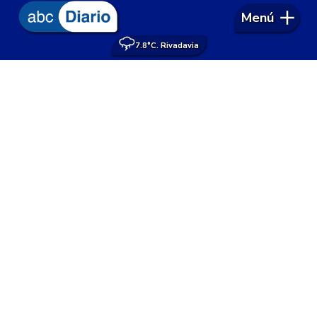
Menú
7.8°
C. Rivadavia