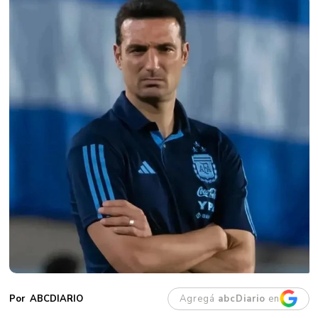
Agregá
abcDiario
en
ABCDIARIO