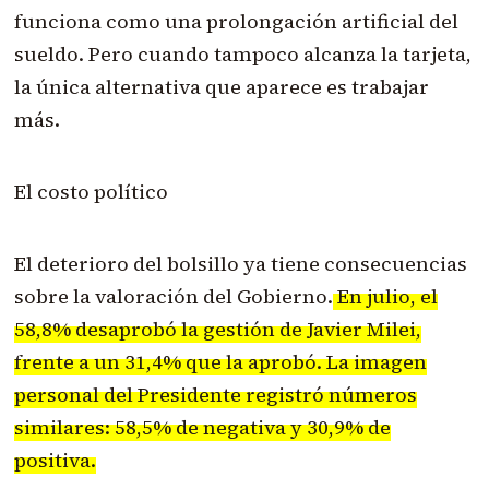
funciona como una prolongación artificial del
sueldo. Pero cuando tampoco alcanza la tarjeta,
la única alternativa que aparece es trabajar
más.
El costo político
El deterioro del bolsillo ya tiene consecuencias
sobre la valoración del Gobierno.
En julio, el
58,8% desaprobó la gestión de Javier Milei,
frente a un 31,4% que la aprobó. La imagen
personal del Presidente registró números
similares: 58,5% de negativa y 30,9% de
positiva.