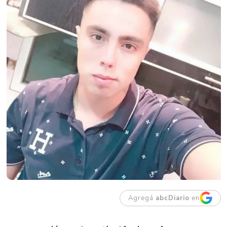
Agregá
abcDiario
en