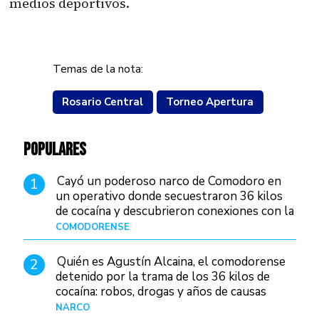
medios deportivos.
Temas de la nota:
Rosario Central
Torneo Apertura
POPULARES
Cayó un poderoso narco de Comodoro en
1
un operativo donde secuestraron 36 kilos
de cocaína y descubrieron conexiones con la
Patagonia
COMODORENSE
Hace 2 días
Quién es Agustín Alcaina, el comodorense
2
detenido por la trama de los 36 kilos de
cocaína: robos, drogas y años de causas
judiciales
NARCO
Hace 2 días