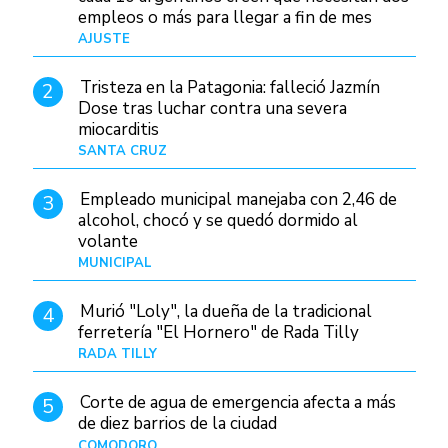
empleos o más para llegar a fin de mes
AJUSTE
Hace 3 días
Tristeza en la Patagonia: falleció Jazmín
2
Dose tras luchar contra una severa
miocarditis
SANTA CRUZ
Hace 14 horas
Empleado municipal manejaba con 2,46 de
3
alcohol, chocó y se quedó dormido al
volante
MUNICIPAL
Hace 22 horas
Murió "Loly", la dueña de la tradicional
4
ferretería "El Hornero" de Rada Tilly
RADA TILLY
Hace 13 horas
Corte de agua de emergencia afecta a más
5
de diez barrios de la ciudad
COMODORO
Hace 1 día