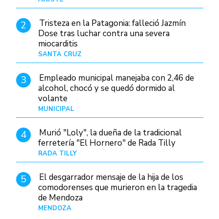
Tristeza en la Patagonia: falleció Jazmín
2
Dose tras luchar contra una severa
miocarditis
SANTA CRUZ
Hace 18 horas
Empleado municipal manejaba con 2,46 de
3
alcohol, chocó y se quedó dormido al
volante
MUNICIPAL
Hace 1 día
Murió "Loly", la dueña de la tradicional
4
ferretería "El Hornero" de Rada Tilly
RADA TILLY
Hace 17 horas
El desgarrador mensaje de la hija de los
5
comodorenses que murieron en la tragedia
de Mendoza
MENDOZA
Hace 19 horas