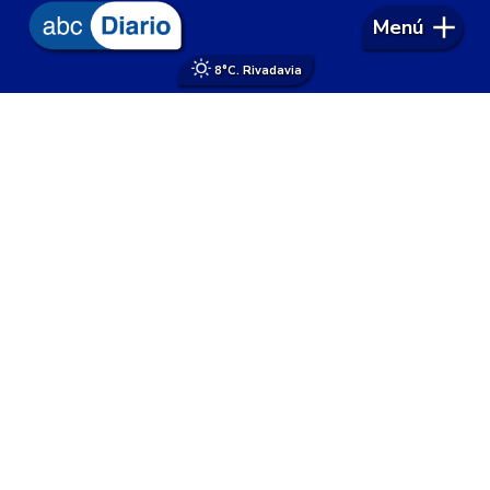
Menú
8°
C. Rivadavia