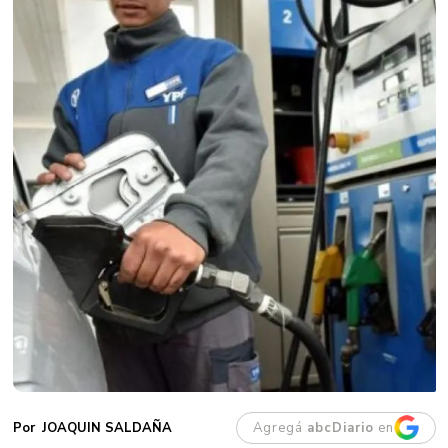
Agregá
abcDiario
en
JOAQUIN SALDAÑA