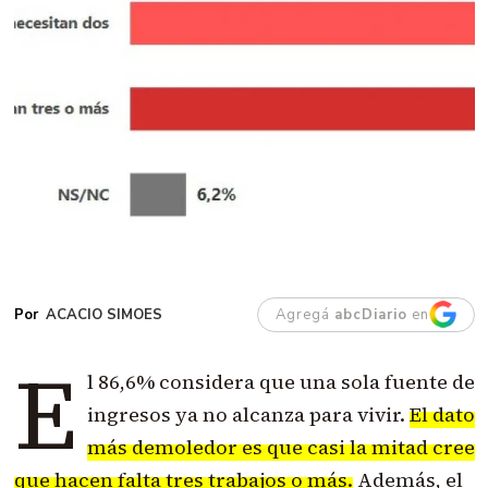
ACACIO SIMOES
Agregá
abcDiario
en
E
l 86,6% considera que una sola fuente de
ingresos ya no alcanza para vivir.
El dato
más demoledor es que casi la mitad cree
que hacen falta tres trabajos o más.
Además, el