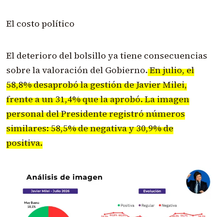
El costo político
El deterioro del bolsillo ya tiene consecuencias
sobre la valoración del Gobierno.
En julio, el
58,8% desaprobó la gestión de Javier Milei,
frente a un 31,4% que la aprobó. La imagen
personal del Presidente registró números
similares: 58,5% de negativa y 30,9% de
positiva.