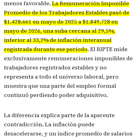
menos favorable.
La Remuneración Imponible
Promedio de los Trabajadores Estables pasó de
$1.428.661 en mayo de 2025 a $1.849.728 en
mayo de 2026, una suba cercana al 29,5%,
inferior al 33,2% de inflación interanual
registrada durante ese período
. El RIPTE mide
exclusivamente remuneraciones imponibles de
trabajadores registrados estables y no
representa a todo el universo laboral, pero
muestra que una parte del empleo formal
continuó perdiendo poder adquisitivo.
La diferencia explica parte de la aparente
contradicción. La inflación puede
desacelerarse, y un índice promedio de salarios