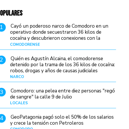
OPULARES
Cayó un poderoso narco de Comodoro en un
1
operativo donde secuestraron 36 kilos de
cocaína y descubrieron conexiones con la
Patagonia
COMODORENSE
Hace 9 horas
Quién es Agustín Alcaina, el comodorense
2
detenido por la trama de los 36 kilos de cocaína:
robos, drogas y años de causas judiciales
NARCO
Hace 2 horas
Comodoro: una pelea entre diez personas "regó
3
de sangre" la calle 9 de Julio
LOCALES
Hace 16 horas
GeoPatagonia pagó solo el 50% de los salarios
4
y crece la tensión con Petroleros