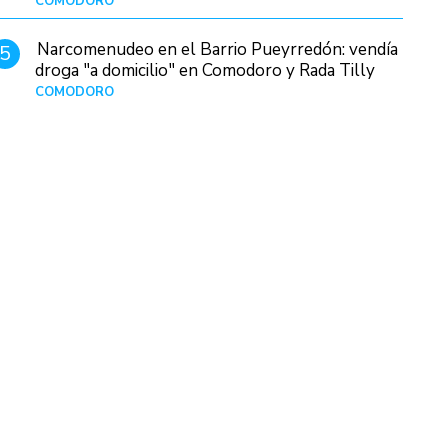
COMODORO
Hace 7 horas
Narcomenudeo en el Barrio Pueyrredón: vendía
5
droga "a domicilio" en Comodoro y Rada Tilly
COMODORO
Hace 1 día