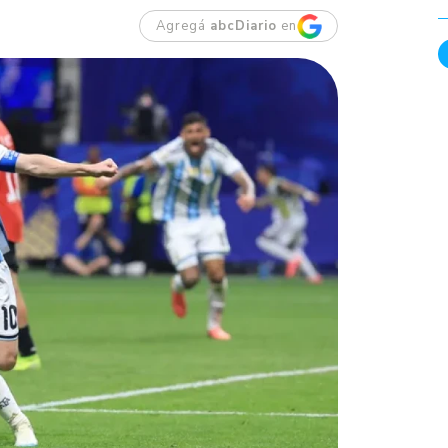
Agregá
abcDiario
en