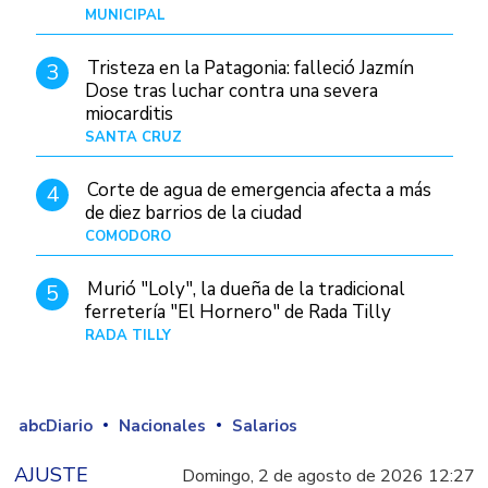
MUNICIPAL
Hace 13 horas
Tristeza en la Patagonia: falleció Jazmín
3
Dose tras luchar contra una severa
miocarditis
SANTA CRUZ
Hace 5 horas
Corte de agua de emergencia afecta a más
4
de diez barrios de la ciudad
COMODORO
Hace 1 día
Murió "Loly", la dueña de la tradicional
5
ferretería "El Hornero" de Rada Tilly
RADA TILLY
Hace 4 horas
abcDiario
Nacionales
Salarios
AJUSTE
Domingo, 2 de agosto de 2026 12:27