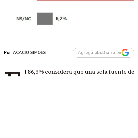
ACACIO SIMOES
Agregá
abcDiario
en
E
l 86,6% considera que una sola fuente de
ingresos ya no alcanza para vivir.
El dato
más demoledor es que casi la mitad cree
que hacen falta tres trabajos o más.
Además, el
66% agota su dinero antes o al llegar al día 20 y
apenas el 9,3% consigue terminar el mes con
capacidad de ahorro.