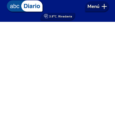
Menú
3.8°
C. Rivadavia