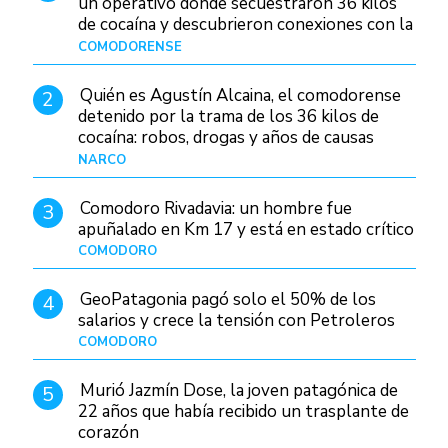
un operativo donde secuestraron 36 kilos
de cocaína y descubrieron conexiones con la
Patagonia
COMODORENSE
Hace 2 días
Quién es Agustín Alcaina, el comodorense
2
detenido por la trama de los 36 kilos de
cocaína: robos, drogas y años de causas
judiciales
NARCO
Hace 2 días
Comodoro Rivadavia: un hombre fue
3
apuñalado en Km 17 y está en estado crítico
COMODORO
Hace 11 horas
GeoPatagonia pagó solo el 50% de los
4
salarios y crece la tensión con Petroleros
COMODORO
Hace 2 días
Murió Jazmín Dose, la joven patagónica de
5
22 años que había recibido un trasplante de
corazón