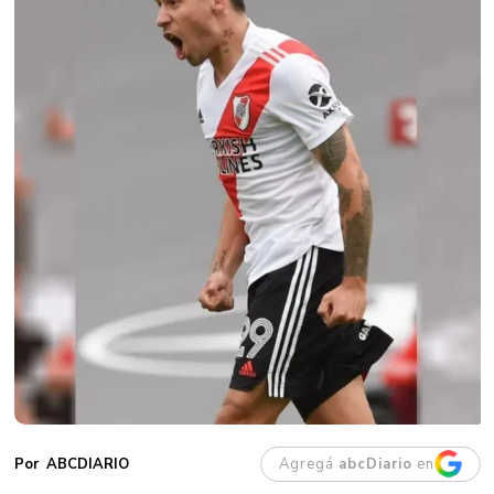
Agregá
abcDiario
en
ABCDIARIO