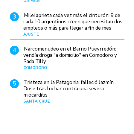
GAIMAN
Hace 14 horas
Milei aprieta cada vez más el cinturón: 9 de
3
cada 10 argentinos creen que necesitan dos
empleos o más para llegar a fin de mes
AJUSTE
Hace 4 días
Narcomenudeo en el Barrio Pueyrredón:
4
vendía droga "a domicilio" en Comodoro y
Rada Tilly
COMODORO
Hace 16 horas
Tristeza en la Patagonia: falleció Jazmín
5
Dose tras luchar contra una severa
miocarditis
SANTA CRUZ
Hace 1 día
abcDiario
Policiales
Patagonia