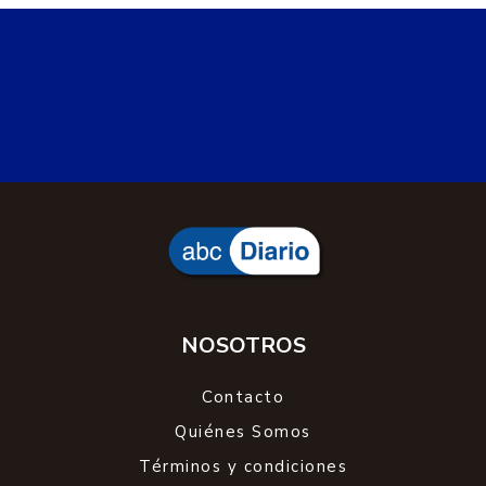
SANTA CRUZ
Miércoles, 5 de agosto de 2026 19:00
Tristeza en la Patagonia: falleció
Jazmín Dose tras luchar contra una
severa miocarditis
La joven de 22 años había recibido un trasplante de
corazón en Buenos Aires luego de ser
diagnosticada con miocarditis. Su lucha movilizó a
la comunidad santacruceña, que acompañó su
estado de salud con cadenas de oración.