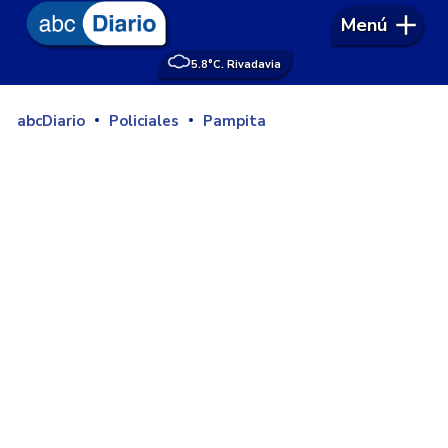
Menú
5.8°
C. Rivadavia
abcDiario
Policiales
Pampita