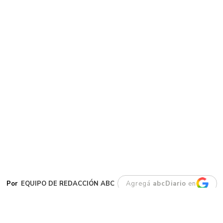
EQUIPO DE REDACCIÓN ABC
Agregá
abcDiario
en
l procedimiento estuvo a cargo de