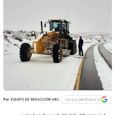
EQUIPO DE REDACCIÓN ABC
Agregá
abcDiario
en