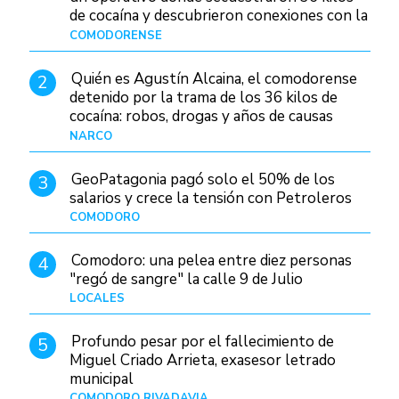
de cocaína y descubrieron conexiones con la
Patagonia
COMODORENSE
Hace 20 horas
Quién es Agustín Alcaina, el comodorense
2
detenido por la trama de los 36 kilos de
cocaína: robos, drogas y años de causas
judiciales
NARCO
Hace 13 horas
GeoPatagonia pagó solo el 50% de los
3
salarios y crece la tensión con Petroleros
COMODORO
Hace 18 horas
Comodoro: una pelea entre diez personas
4
"regó de sangre" la calle 9 de Julio
LOCALES
Hace 1 día
Profundo pesar por el fallecimiento de
5
Miguel Criado Arrieta, exasesor letrado
municipal
COMODORO RIVADAVIA
Hace 16 horas