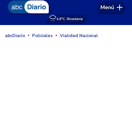
Menú
4.8°
C. Rivadavia
abcDiario
Policiales
Vialidad Nacional