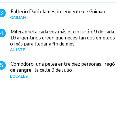
Falleció Darío James, intendente de Gaiman
3
GAIMAN
Hace 17 horas
Milei aprieta cada vez más el cinturón: 9 de cada
4
10 argentinos creen que necesitan dos empleos
o más para llegar a fin de mes
AJUSTE
Hace 4 días
Comodoro: una pelea entre diez personas "regó
5
de sangre" la calle 9 de Julio
LOCALES
Hace 3 horas