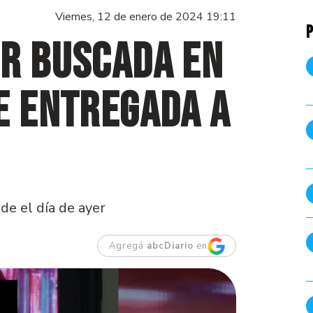
Viernes, 12 de enero de 2024 19:11
P
or buscada en
e entregada a
e el día de ayer
Agregá
abcDiario
en