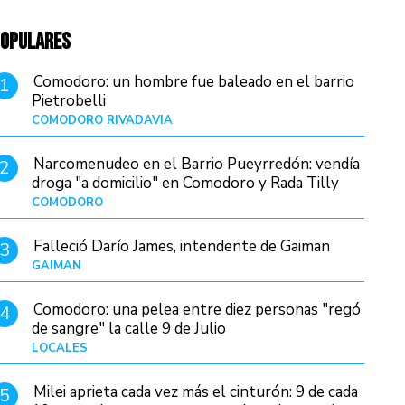
OPULARES
Comodoro: un hombre fue baleado en el barrio
1
Pietrobelli
COMODORO RIVADAVIA
Hace 16 horas
Narcomenudeo en el Barrio Pueyrredón: vendía
2
droga "a domicilio" en Comodoro y Rada Tilly
COMODORO
Hace 20 horas
Falleció Darío James, intendente de Gaiman
3
GAIMAN
Hace 19 horas
Comodoro: una pelea entre diez personas "regó
4
de sangre" la calle 9 de Julio
LOCALES
Hace 5 horas
Milei aprieta cada vez más el cinturón: 9 de cada
5