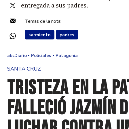
entregada a sus padres.
Temas de la nota:
sarmiento
padres
abcDiario
Policiales
Patagonia
SANTA CRUZ
Tristeza en la Pa
falleció Jazmín 
luchar contra u