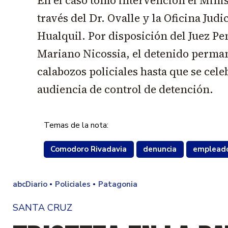
En el caso tomó intervención el Minis
través del Dr. Ovalle y la Oficina Judi
Hualquil. Por disposición del Juez Pen
Mariano Nicossia, el detenido perman
calabozos policiales hasta que se cel
audiencia de control de detención.
Temas de la nota:
Comodoro Rivadavia
denuncia
emplead
abcDiario
Policiales
Patagonia
SANTA CRUZ