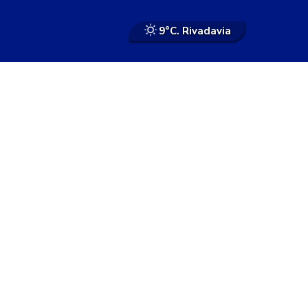
9°
C. Rivadavia