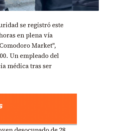
uridad se registró este
 horas en plena vía
 "Comodoro Market",
600. Un empleado del
ia médica tras ser
oven desocupado de 28