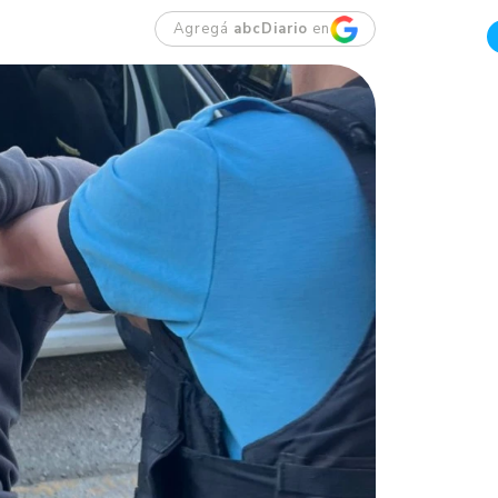
Agregá
abcDiario
en