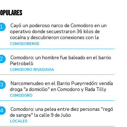
OPULARES
Cayó un poderoso narco de Comodoro en un
1
operativo donde secuestraron 36 kilos de
cocaína y descubrieron conexiones con la
Patagonia
COMODORENSE
Hace 1 hora
Comodoro: un hombre fue baleado en el barrio
2
Pietrobelli
COMODORO RIVADAVIA
Hace 19 horas
Narcomenudeo en el Barrio Pueyrredón: vendía
3
droga "a domicilio" en Comodoro y Rada Tilly
COMODORO
Hace 22 horas
Comodoro: una pelea entre diez personas "regó
4
de sangre" la calle 9 de Julio
LOCALES
Hace 7 horas