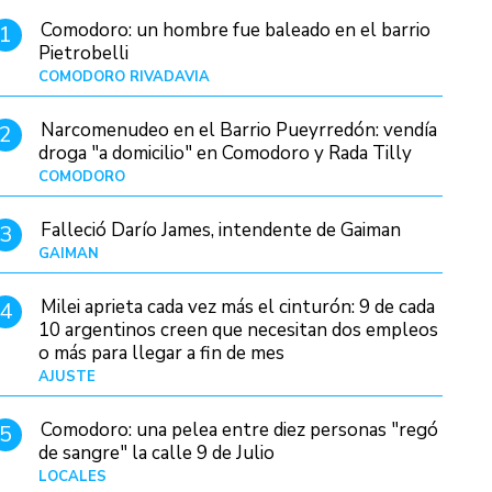
Comodoro: un hombre fue baleado en el barrio
1
Pietrobelli
COMODORO RIVADAVIA
Hace 14 horas
Narcomenudeo en el Barrio Pueyrredón: vendía
2
droga "a domicilio" en Comodoro y Rada Tilly
COMODORO
Hace 18 horas
Falleció Darío James, intendente de Gaiman
3
GAIMAN
Hace 17 horas
Milei aprieta cada vez más el cinturón: 9 de cada
4
10 argentinos creen que necesitan dos empleos
o más para llegar a fin de mes
AJUSTE
Hace 4 días
Comodoro: una pelea entre diez personas "regó
5
de sangre" la calle 9 de Julio
LOCALES
Hace 3 horas