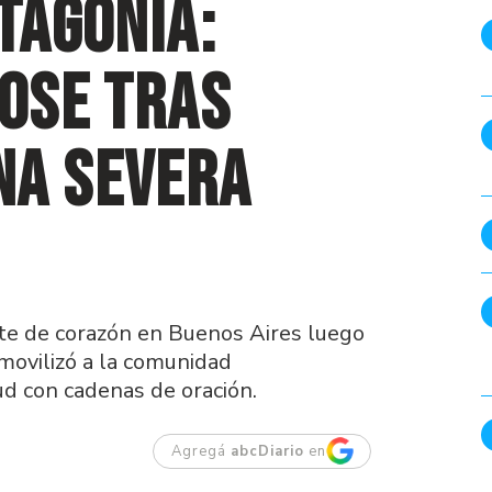
tagonia:
Dose tras
na severa
nte de corazón en Buenos Aires luego
 movilizó a la comunidad
d con cadenas de oración.
Agregá
abcDiario
en