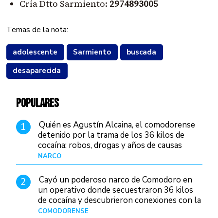
Cría Dtto Sarmiento:
2974893005
Temas de la nota:
adolescente
Sarmiento
buscada
desaparecida
POPULARES
Quién es Agustín Alcaina, el comodorense
1
detenido por la trama de los 36 kilos de
cocaína: robos, drogas y años de causas
judiciales
NARCO
Hace 1 día
Cayó un poderoso narco de Comodoro en
2
un operativo donde secuestraron 36 kilos
de cocaína y descubrieron conexiones con la
Patagonia
COMODORENSE
Hace 1 día