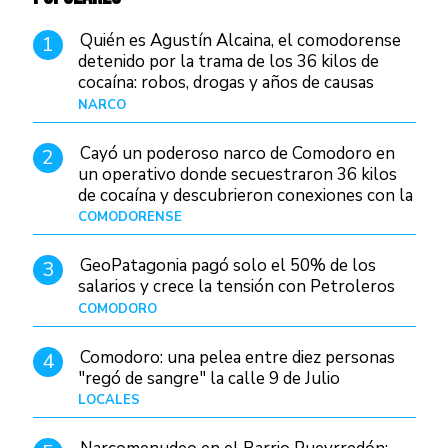
Quién es Agustín Alcaina, el comodorense
1
detenido por la trama de los 36 kilos de
cocaína: robos, drogas y años de causas
judiciales
NARCO
Hace 1 día
Cayó un poderoso narco de Comodoro en
2
un operativo donde secuestraron 36 kilos
de cocaína y descubrieron conexiones con la
Patagonia
COMODORENSE
Hace 1 día
GeoPatagonia pagó solo el 50% de los
3
salarios y crece la tensión con Petroleros
COMODORO
Hace 1 día
Comodoro: una pelea entre diez personas
4
"regó de sangre" la calle 9 de Julio
LOCALES
Hace 1 día