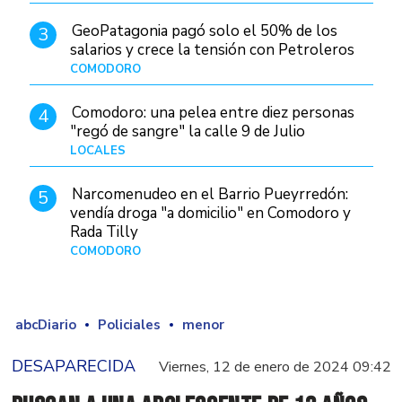
GeoPatagonia pagó solo el 50% de los
3
salarios y crece la tensión con Petroleros
COMODORO
Hace 1 día
Comodoro: una pelea entre diez personas
4
"regó de sangre" la calle 9 de Julio
LOCALES
Hace 1 día
Narcomenudeo en el Barrio Pueyrredón:
5
vendía droga "a domicilio" en Comodoro y
Rada Tilly
COMODORO
Hace 2 días
abcDiario
Policiales
menor
DESAPARECIDA
Viernes, 12 de enero de 2024 09:42