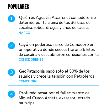
POPULARES
Quién es Agustín Alcaina, el comodorense
1
detenido por la trama de los 36 kilos de
cocaína: robos, drogas y años de causas
judiciales
NARCO
Hace 22 horas
Cayó un poderoso narco de Comodoro en
2
un operativo donde secuestraron 36 kilos
de cocaína y descubrieron conexiones con la
Patagonia
COMODORENSE
Hace 1 día
GeoPatagonia pagó solo el 50% de los
3
salarios y crece la tensión con Petroleros
COMODORO
Hace 1 día
Profundo pesar por el fallecimiento de
4
Miguel Criado Arrieta, exasesor letrado
municipal