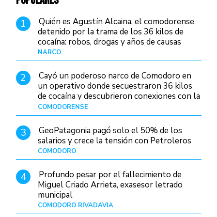
POPULARES
Quién es Agustín Alcaina, el comodorense
1
detenido por la trama de los 36 kilos de
cocaína: robos, drogas y años de causas
judiciales
NARCO
Hace 19 horas
Cayó un poderoso narco de Comodoro en
2
un operativo donde secuestraron 36 kilos
de cocaína y descubrieron conexiones con la
Patagonia
COMODORENSE
Hace 1 día
GeoPatagonia pagó solo el 50% de los
3
salarios y crece la tensión con Petroleros
COMODORO
Hace 1 día
Profundo pesar por el fallecimiento de
4
Miguel Criado Arrieta, exasesor letrado
municipal
COMODORO RIVADAVIA
Hace 22 horas