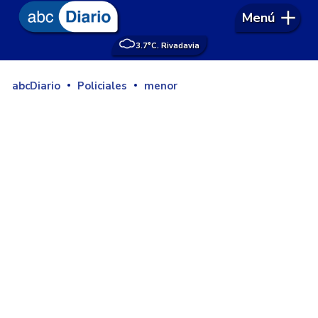
Menú
3.7°
C. Rivadavia
abcDiario
Policiales
menor