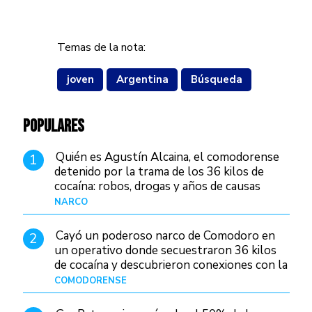
Temas de la nota:
joven
Argentina
Búsqueda
POPULARES
Quién es Agustín Alcaina, el comodorense
1
detenido por la trama de los 36 kilos de
cocaína: robos, drogas y años de causas
judiciales
NARCO
Hace 1 día
Cayó un poderoso narco de Comodoro en
2
un operativo donde secuestraron 36 kilos
de cocaína y descubrieron conexiones con la
Patagonia
COMODORENSE
Hace 1 día