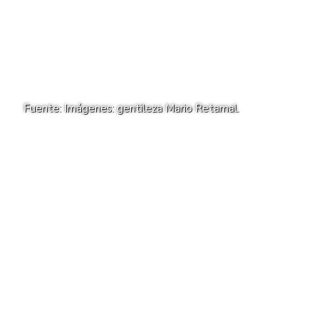
Fuente: Imágenes: gentileza Mario Retamal.
Agregá
abcDiario
en
ABCDIARIO
U
n choque múltiple se produjo este
sábado al anochecer en la intersección
de las avenidas
25 de Mayo y
Sarmiento
, en pleno centro de Rawson.