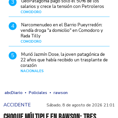
GeoPatagonia pagó solo el 50% de los
3
salarios y crece la tensión con Petroleros
COMODORO
Hace 1 día
Narcomenudeo en el Barrio Pueyrredón:
4
vendía droga "a domicilio" en Comodoro y
Rada Tilly
COMODORO
Hace 2 días
Murió Jazmín Dose, la joven patagónica de
5
22 años que había recibido un trasplante de
corazón
NACIONALES
Hace 2 días
abcDiario
Policiales
rawson
ACCIDENTE
Sábado, 8 de agosto de 2026 21:01
Choque múltiple en Rawson: tres