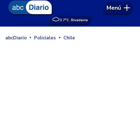
Menú
3.7°
C. Rivadavia
abcDiario
Policiales
Chile