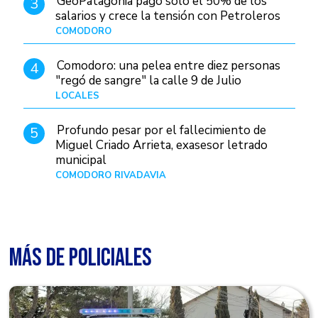
GeoPatagonia pagó solo el 50% de los
3
salarios y crece la tensión con Petroleros
COMODORO
Hace 20 horas
Comodoro: una pelea entre diez personas
4
"regó de sangre" la calle 9 de Julio
LOCALES
Hace 1 día
Profundo pesar por el fallecimiento de
5
Miguel Criado Arrieta, exasesor letrado
municipal
COMODORO RIVADAVIA
Hace 18 horas
MÁS DE POLICIALES