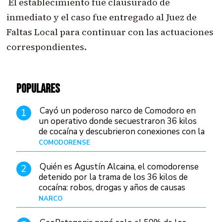
El establecimiento fue clausurado de
inmediato y el caso fue entregado al Juez de
Faltas Local para continuar con las actuaciones
correspondientes.
POPULARES
Cayó un poderoso narco de Comodoro en
1
un operativo donde secuestraron 36 kilos
de cocaína y descubrieron conexiones con la
Patagonia
COMODORENSE
Hace 23 horas
Quién es Agustín Alcaina, el comodorense
2
detenido por la trama de los 36 kilos de
cocaína: robos, drogas y años de causas
judiciales
NARCO
Hace 16 horas