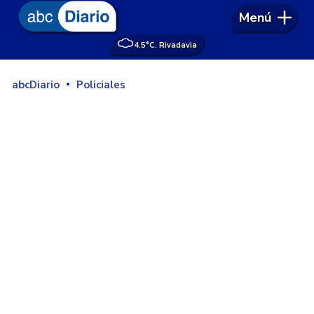
Menú
4.5°
C. Rivadavia
abcDiario
Policiales