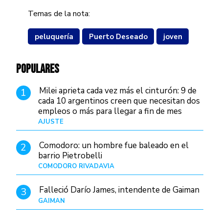
Temas de la nota:
peluquería
Puerto Deseado
joven
POPULARES
Milei aprieta cada vez más el cinturón: 9 de
1
cada 10 argentinos creen que necesitan dos
empleos o más para llegar a fin de mes
AJUSTE
Hace 4 días
Comodoro: un hombre fue baleado en el
2
barrio Pietrobelli
COMODORO RIVADAVIA
Hace 4 horas
Falleció Darío James, intendente de Gaiman
3
GAIMAN
Hace 6 horas