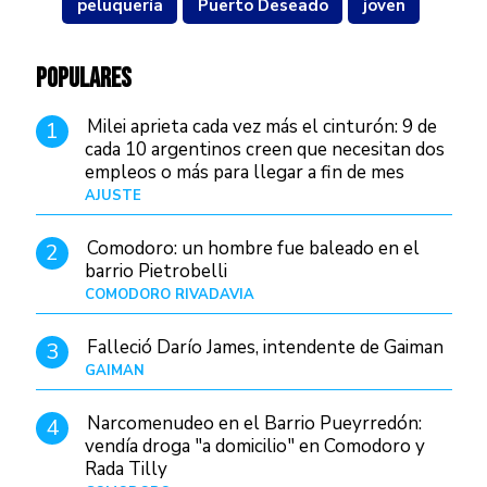
peluquería
Puerto Deseado
joven
POPULARES
Milei aprieta cada vez más el cinturón: 9 de
1
cada 10 argentinos creen que necesitan dos
empleos o más para llegar a fin de mes
AJUSTE
Hace 4 días
Comodoro: un hombre fue baleado en el
2
barrio Pietrobelli
COMODORO RIVADAVIA
Hace 4 horas
Falleció Darío James, intendente de Gaiman
3
GAIMAN
Hace 6 horas
Narcomenudeo en el Barrio Pueyrredón:
4
vendía droga "a domicilio" en Comodoro y
Rada Tilly