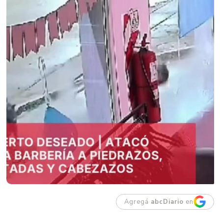
Agregá
abcDiario
en