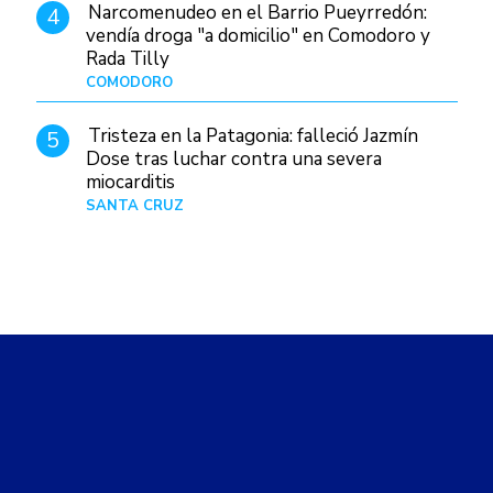
Narcomenudeo en el Barrio Pueyrredón:
4
vendía droga "a domicilio" en Comodoro y
Rada Tilly
COMODORO
Hace 8 horas
Tristeza en la Patagonia: falleció Jazmín
5
Dose tras luchar contra una severa
miocarditis
SANTA CRUZ
Hace 1 día