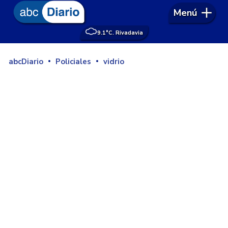
Menú
9.1°
C. Rivadavia
abcDiario
Policiales
vidrio