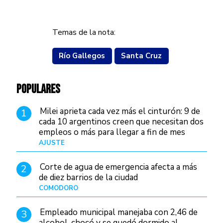
Temas de la nota:
Río Gallegos
Santa Cruz
POPULARES
Milei aprieta cada vez más el cinturón: 9 de
1
cada 10 argentinos creen que necesitan dos
empleos o más para llegar a fin de mes
AJUSTE
Hace 3 días
Corte de agua de emergencia afecta a más
2
de diez barrios de la ciudad
COMODORO
Hace 1 día
Empleado municipal manejaba con 2,46 de
3
alcohol, chocó y se quedó dormido al