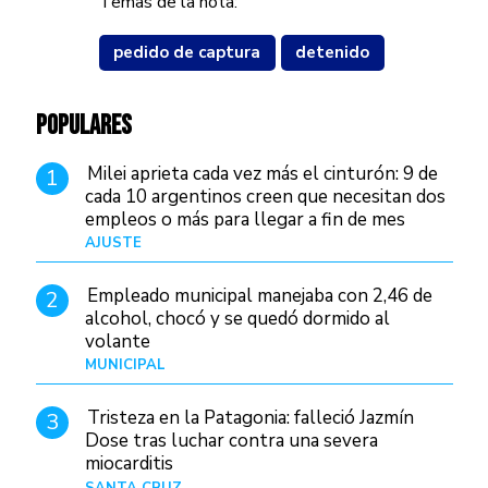
Temas de la nota:
pedido de captura
detenido
POPULARES
Milei aprieta cada vez más el cinturón: 9 de
1
cada 10 argentinos creen que necesitan dos
empleos o más para llegar a fin de mes
AJUSTE
Hace 3 días
Empleado municipal manejaba con 2,46 de
2
alcohol, chocó y se quedó dormido al
volante
MUNICIPAL
Hace 15 horas
Tristeza en la Patagonia: falleció Jazmín
3
Dose tras luchar contra una severa
miocarditis
SANTA CRUZ
Hace 7 horas