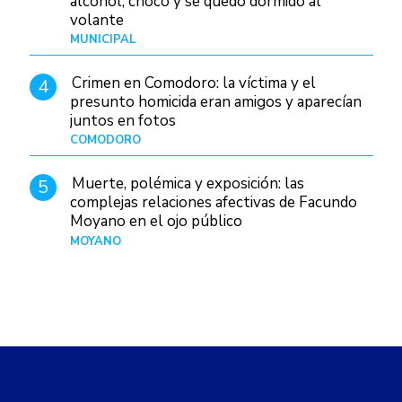
alcohol, chocó y se quedó dormido al
volante
MUNICIPAL
Hace 9 horas
Crimen en Comodoro: la víctima y el
4
presunto homicida eran amigos y aparecían
juntos en fotos
COMODORO
Hace 2 días
Muerte, polémica y exposición: las
5
complejas relaciones afectivas de Facundo
Moyano en el ojo público
MOYANO
Hace 1 día