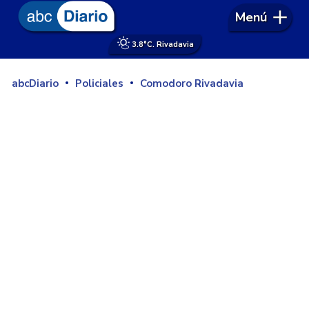
Menú
3.8°
C. Rivadavia
abcDiario
Policiales
Comodoro Rivadavia