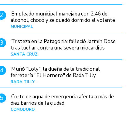
Empleado municipal manejaba con 2,46 de
2
alcohol, chocó y se quedó dormido al volante
MUNICIPAL
Hace 18 horas
Tristeza en la Patagonia: falleció Jazmín Dose
3
tras luchar contra una severa miocarditis
SANTA CRUZ
Hace 10 horas
Murió "Loly", la dueña de la tradicional
4
ferretería "El Hornero" de Rada Tilly
RADA TILLY
Hace 9 horas
Corte de agua de emergencia afecta a más de
5
diez barrios de la ciudad
COMODORO
Hace 1 día