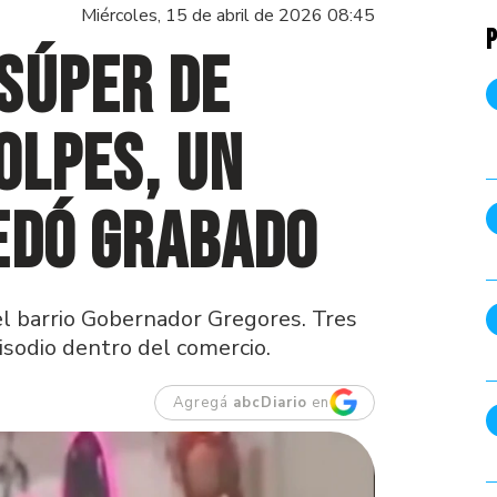
Miércoles, 15 de abril de 2026 08:45
P
súper de
olpes, un
edó grabado
el barrio Gobernador Gregores. Tres
sodio dentro del comercio.
Agregá
abcDiario
en