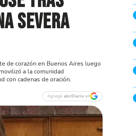
Dose tras
na severa
nte de corazón en Buenos Aires luego
 movilizó a la comunidad
d con cadenas de oración.
Agregá
abcDiario
en