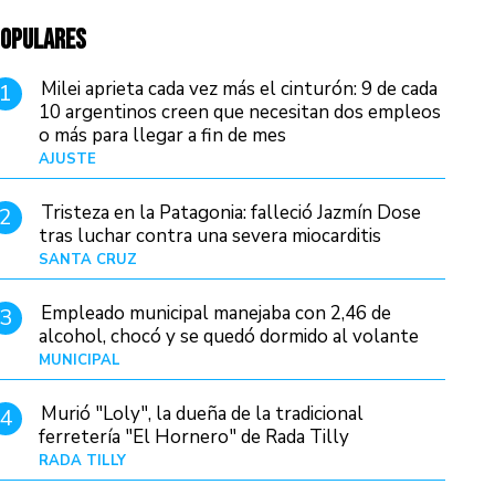
OPULARES
Milei aprieta cada vez más el cinturón: 9 de cada
1
10 argentinos creen que necesitan dos empleos
o más para llegar a fin de mes
AJUSTE
Hace 3 días
Tristeza en la Patagonia: falleció Jazmín Dose
2
tras luchar contra una severa miocarditis
SANTA CRUZ
Hace 16 horas
Empleado municipal manejaba con 2,46 de
3
alcohol, chocó y se quedó dormido al volante
MUNICIPAL
Hace 1 día
Murió "Loly", la dueña de la tradicional
4
ferretería "El Hornero" de Rada Tilly
RADA TILLY
Hace 15 horas