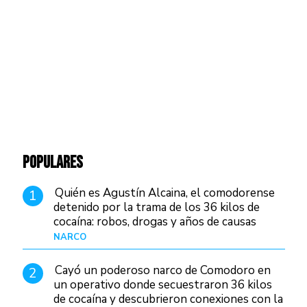
POPULARES
Quién es Agustín Alcaina, el comodorense
1
detenido por la trama de los 36 kilos de
cocaína: robos, drogas y años de causas
judiciales
NARCO
Hace 1 día
Cayó un poderoso narco de Comodoro en
2
un operativo donde secuestraron 36 kilos
de cocaína y descubrieron conexiones con la