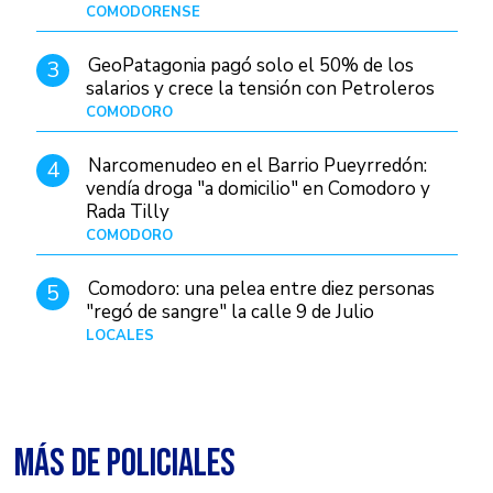
Patagonia
COMODORENSE
Hace 1 día
GeoPatagonia pagó solo el 50% de los
3
salarios y crece la tensión con Petroleros
COMODORO
Hace 1 día
Narcomenudeo en el Barrio Pueyrredón:
4
vendía droga "a domicilio" en Comodoro y
Rada Tilly
COMODORO
Hace 2 días
Comodoro: una pelea entre diez personas
5
"regó de sangre" la calle 9 de Julio
LOCALES
Hace 1 día
MÁS DE POLICIALES