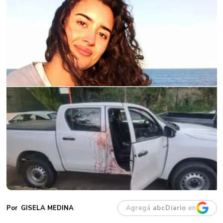
Agregá
abcDiario
en
GISELA MEDINA