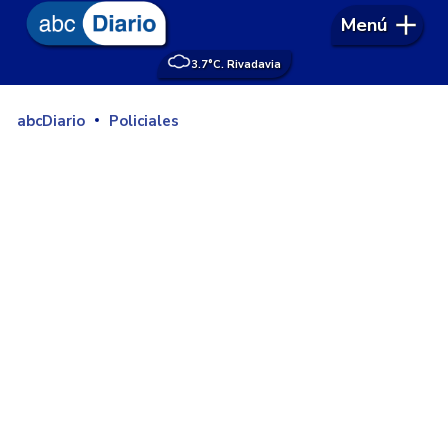
Menú
3.7°
C. Rivadavia
abcDiario
Policiales