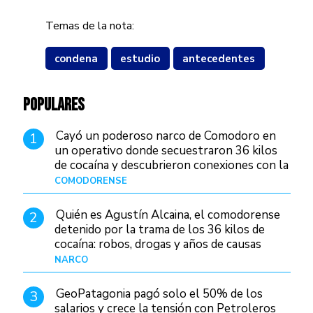
Temas de la nota:
condena
estudio
antecedentes
POPULARES
Cayó un poderoso narco de Comodoro en
1
un operativo donde secuestraron 36 kilos
de cocaína y descubrieron conexiones con la
Patagonia
COMODORENSE
Hace 1 día
Quién es Agustín Alcaina, el comodorense
2
detenido por la trama de los 36 kilos de
cocaína: robos, drogas y años de causas
judiciales
NARCO
Hace 1 día
GeoPatagonia pagó solo el 50% de los
3
salarios y crece la tensión con Petroleros