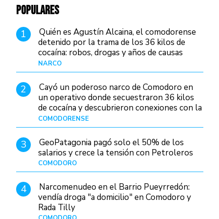
POPULARES
Quién es Agustín Alcaina, el comodorense
1
detenido por la trama de los 36 kilos de
cocaína: robos, drogas y años de causas
judiciales
NARCO
Hace 1 día
Cayó un poderoso narco de Comodoro en
2
un operativo donde secuestraron 36 kilos
de cocaína y descubrieron conexiones con la
Patagonia
COMODORENSE
Hace 1 día
GeoPatagonia pagó solo el 50% de los
3
salarios y crece la tensión con Petroleros
COMODORO
Hace 1 día
Narcomenudeo en el Barrio Pueyrredón:
4
vendía droga "a domicilio" en Comodoro y
Rada Tilly
COMODORO
Hace 2 días