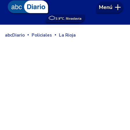
Menú
3.9°
C. Rivadavia
abcDiario
Policiales
La Rioja