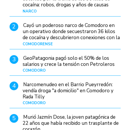
cocaína: robos, drogas y años de causas
judiciales
NARCO
Hace 1 día
Cayó un poderoso narco de Comodoro en
2
un operativo donde secuestraron 36 kilos
de cocaína y descubrieron conexiones con la
Patagonia
COMODORENSE
Hace 1 día
GeoPatagonia pagó solo el 50% de los
3
salarios y crece la tensión con Petroleros
COMODORO
Hace 1 día
Narcomenudeo en el Barrio Pueyrredón:
4
vendía droga "a domicilio" en Comodoro y
Rada Tilly
COMODORO
Hace 2 días
Murió Jazmín Dose, la joven patagónica de
5
22 años que había recibido un trasplante de
corazón