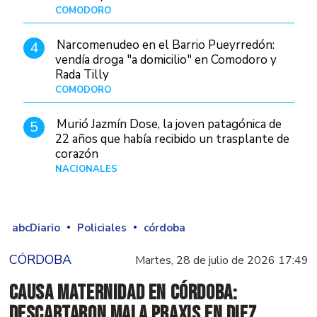
COMODORO
Hace 1 día
Narcomenudeo en el Barrio Pueyrredón:
4
vendía droga "a domicilio" en Comodoro y
Rada Tilly
COMODORO
Hace 2 días
Murió Jazmín Dose, la joven patagónica de
5
22 años que había recibido un trasplante de
corazón
NACIONALES
Hace 3 días
abcDiario
Policiales
córdoba
CÓRDOBA
Martes, 28 de julio de 2026 17:49
Causa Maternidad en Córdoba:
descartaron mala praxis en diez