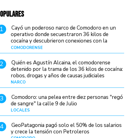
OPULARES
Cayó un poderoso narco de Comodoro en un
1
operativo donde secuestraron 36 kilos de
cocaína y descubrieron conexiones con la
Patagonia
COMODORENSE
Hace 9 horas
Quién es Agustín Alcaina, el comodorense
2
detenido por la trama de los 36 kilos de cocaína:
robos, drogas y años de causas judiciales
NARCO
Hace 1 hora
Comodoro: una pelea entre diez personas "regó
3
de sangre" la calle 9 de Julio
LOCALES
Hace 15 horas
GeoPatagonia pagó solo el 50% de los salarios
4
y crece la tensión con Petroleros