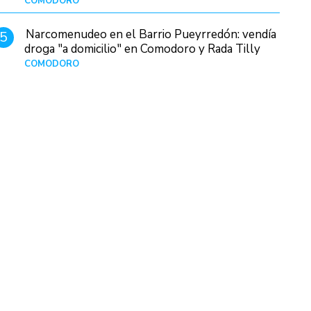
COMODORO
Hace 6 horas
Narcomenudeo en el Barrio Pueyrredón: vendía
5
droga "a domicilio" en Comodoro y Rada Tilly
COMODORO
Hace 1 día